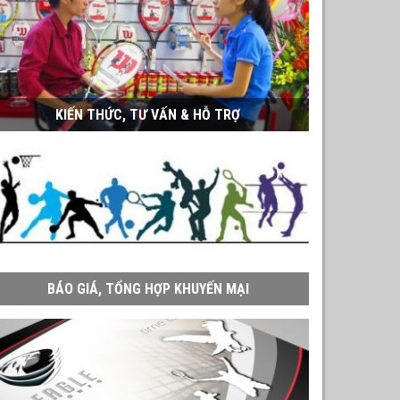
KIẾN THỨC, TƯ VẤN & HỖ TRỢ
BÁO GIÁ, TỔNG HỢP KHUYẾN MẠI