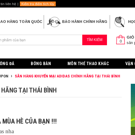
tin liên hệ
Kiểm tra điểm tích lũy
IAO HÀNG TOÀN QUỐC
BẢO HÀNH CHÍNH HÃNG
HỌ
GIỎ
TÌM KIẾM
0
sản
ÓNG ĐÁ
BÓNG BÀN
MÔN THỂ THAO KHÁC
VẬN 
UPON
SĂN HÀNG KHUYẾN MẠI ADIDAS CHÍNH HÃNG TẠI THÁI BÌNH
HÃNG TẠI THÁI BÌNH
MÙA HÈ CỦA BẠN !!!
das nha