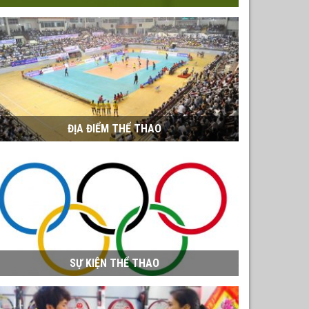
ĐỊA ĐIỂM THỂ THAO
SỰ KIỆN THỂ THAO