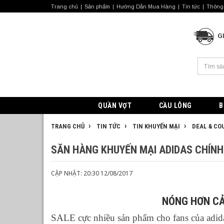
Trang chủ
Sản phẩm
Hướng Dẫn Mua Hàng
Tin tức
Thông 
G
QUẦN VỢT
CẦU LÔNG
B
TRANG CHỦ
TIN TỨC
TIN KHUYẾN MẠI
DEAL & CO
SĂN HÀNG KHUYẾN MẠI ADIDAS CHÍNH 
CẬP NHẬT: 20:30 12/08/2017
NÓNG HƠN CẢ 
SALE
cực nhiều sản phẩm cho fans của adi