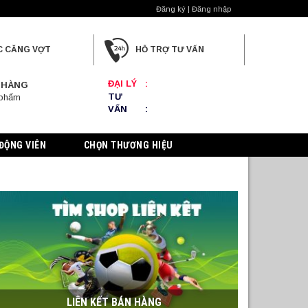
Đăng ký | Đăng nhập
C CĂNG VỢT
HỖ TRỢ TƯ VẤN
ĐẠI LÝ
:
 HÀNG
TƯ
 phẩm
VẤN
:
ĐỘNG VIÊN
CHỌN THƯƠNG HIỆU
LIÊN KẾT BÁN HÀNG