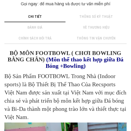
Gọi ngay:
để mua hàng và được tư vấn miễn phí
CHI TIẾT
THÔNG SỐ KỸ THUẬT
ĐÁNH GIÁ
VỀ THƯƠNG HIỆU
CHÍNH SÁCH ĐỔI TRẢ
THÔNG TIN VẬN CHUYỂN
BỘ MÔN FOOTBOWL ( CHƠI BOWLING
BẰNG CHÂN)
(Môn thể thao kết hợp giữa Đá
Bóng +Bowling)
Bộ Sản Phẩm FOOTBOWL Trong Nhà (Indoor
sports) là Bộ Thiết Bị Thể Thao Của Recsports
Việt Nam được sản xuất tại Việt Nam với mục đích
chia sẻ và phát triển bộ môn kết hợp giữa Đá bóng
và Bi-Da thành một phong trào lớn và thiết thực tại
Việt Nam.