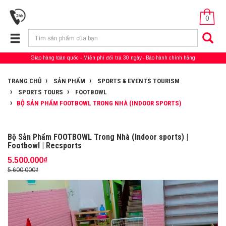
0
Giao hàng toàn quốc
Miễn phí đổi trả 30 ngày
Bảo hành chính hãng
TRANG CHỦ
SẢN PHẨM
SPORTS & EVENTS TOURISM
SPORTS TOURS
FOOTBOWL
BỘ SẢN PHẨM FOOTBOWL TRONG NHÀ (INDOOR SPORTS)
Bộ Sản Phẩm FOOTBOWL Trong Nhà (Indoor sports) |
Footbowl | Recsports
5.500.000₫
5.600.000₫