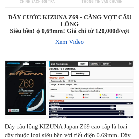
CHÍNH SÁCH ĐỔI TRẢ
THÔNG TIN VẬN CHUYỂN
DÂY CƯỚC KIZUNA Z69 - CĂNG VỢT CẦU
LÔNG
Siêu bền! ϕ 0,69mm! Giá chỉ từ 120,000đ/vợt
Xem Video
Dây cầu lông KIZUNA Japan Z69 cao cấp là loại
dây thuộc loại siêu bền với tiết diện 0.69mm. Đây