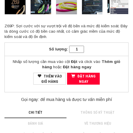
Z69P: Sợi cước với sự vượt trội về độ bền và mức độ kiểm soát. Đây
là dòng cước có độ bền cao nhất, có cảm giác mềm của mức độ
kiểm soát và độ ổn định.
Số lượng:
Nhấp số lượng cần mua vào cột
Đặt
và click vào
Thêm giỏ
hàng
hoặc
Đặt hàng ngay
THÊM VÀO
ĐẶT HÀNG
GIỎ HÀNG
NGAY
Gọi ngay:
để mua hàng và được tư vấn miễn phí
CHI TIẾT
THÔNG SỐ KỸ THUẬT
ĐÁNH GIÁ
VỀ THƯƠNG HIỆU