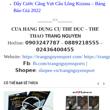
Dây Cước Căng Vợt Cầu Lông Kizuna – Bảng
Báo Giá 2022
______<>______
𝐂𝐔̛̉𝐀 𝐇𝐀̀𝐍𝐆 𝐃𝐔̣𝐍𝐆 𝐂𝐔̣ 𝐓𝐇𝐄̂̉ 𝐃𝐔̣𝐂 – 𝐓𝐇𝐄̂̉
𝐓𝐇𝐀𝐎 𝗧𝗥𝗔𝗡𝗚 𝗡𝗚𝗨𝗬𝗘̂𝗡
Hotline: 𝟬𝟵𝟬𝟯𝟮𝟰𝟳𝟳𝟴𝟳 – 𝟬𝟴𝟴𝟵𝟮𝟭𝟴𝟱𝟱𝟱 –
𝟬𝟮𝟰𝟯𝟲𝟰𝟬𝟬𝟰𝟱𝟱
Website:
https://trangnguyensport.com/
https://tran
𝗙𝗯:
fb.com/trangnguyensports
|
𝗦𝗵𝗼𝗽𝗲𝗲:
shopee.vn/trangnguyensport
TRƯỚ
S
CÓ THỂ BẠN SẼ THÍCH