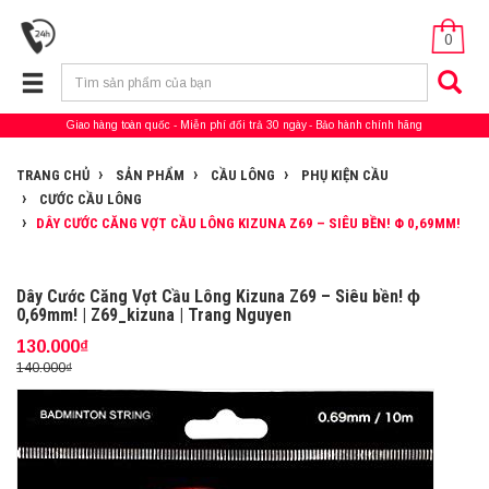
0
Giao hàng toàn quốc
Miễn phí đổi trả 30 ngày
Bảo hành chính hãng
TRANG CHỦ
SẢN PHẨM
CẦU LÔNG
PHỤ KIỆN CẦU
CƯỚC CẦU LÔNG
DÂY CƯỚC CĂNG VỢT CẦU LÔNG KIZUNA Z69 – SIÊU BỀN! Φ 0,69MM!
Dây Cước Căng Vợt Cầu Lông Kizuna Z69 – Siêu bền! ϕ
0,69mm! | Z69_kizuna | Trang Nguyen
130.000₫
140.000₫