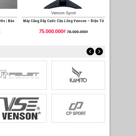
Venson Sport
0s | Bảo
Máy Căng Dây Cước Cầu Lông Venson – Điện Tử
75.000.000₫
₫
78.000.000₫