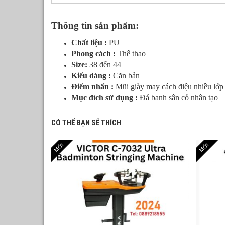
Thông tin sản phẩm:
Chất liệu :
PU
Phong cách :
Thể thao
Size:
38 đến 44
Kiểu dáng :
Căn bản
Điểm nhấn :
Mũi giày may cách điệu nhiều lớp 
Mục đích sử dụng :
Đá banh sân cỏ nhân tạo
CÓ THỂ BẠN SẼ THÍCH
MỚI
MỚI