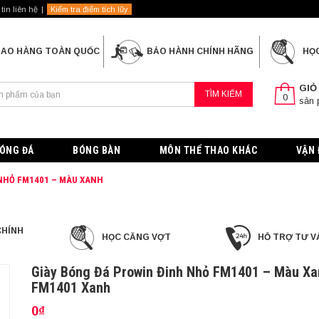
tin liên hệ
Kiểm tra điểm tích lũy
IAO HÀNG TOÀN QUỐC
BẢO HÀNH CHÍNH HÃNG
HỌ
GIỎ
TÌM KIẾM
0
sản
ÓNG ĐÁ
BÓNG BÀN
MÔN THỂ THAO KHÁC
VẬN 
 NHỎ FM1401 – MÀU XANH
CHÍNH
HỌC CĂNG VỢT
HỖ TRỢ TƯ V
Giày Bóng Đá Prowin Đinh Nhỏ FM1401 – Màu Xa
FM1401 Xanh
0₫