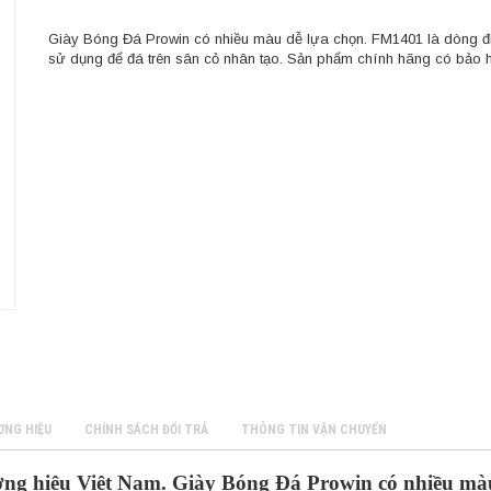
Giày Bóng Đá Prowin có nhiều màu dễ lựa chọn. FM1401 là dòng đ
sử dụng để đá trên sân cỏ nhân tạo. Sản phẩm chính hãng có bảo 
ƠNG HIỆU
CHÍNH SÁCH ĐỔI TRẢ
THÔNG TIN VẬN CHUYỂN
g hiệu Việt Nam. Giày Bóng Đá Prowin có nhiều màu