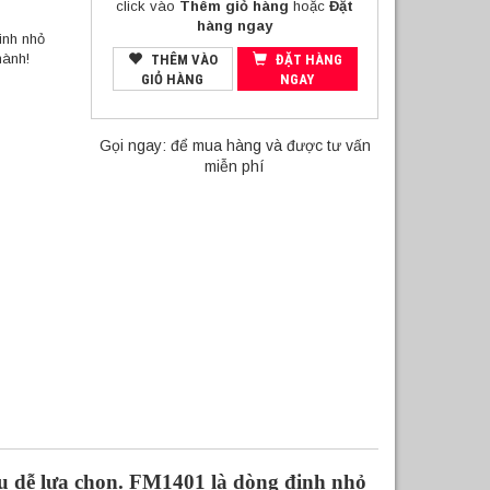
click vào
Thêm giỏ hàng
hoặc
Đặt
hàng ngay
inh nhỏ
hành!
THÊM VÀO
ĐẶT HÀNG
GIỎ HÀNG
NGAY
Gọi ngay:
để mua hàng và được tư vấn
miễn phí
 dễ lựa chọn. FM1401 là dòng đinh nhỏ