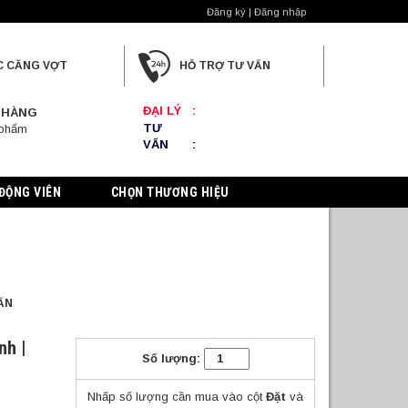
Đăng ký | Đăng nhập
C CĂNG VỢT
HỖ TRỢ TƯ VẤN
ĐẠI LÝ
:
 HÀNG
TƯ
 phẩm
VẤN
:
ĐỘNG VIÊN
CHỌN THƯƠNG HIỆU
ẤN
nh |
Số lượng:
Nhấp số lượng cần mua vào cột
Đặt
và