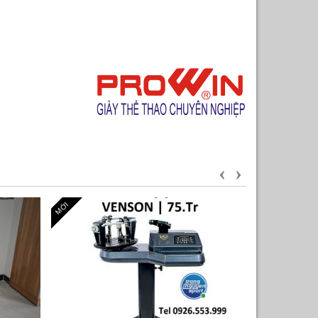
TRƯỚC
SAU
MỚI