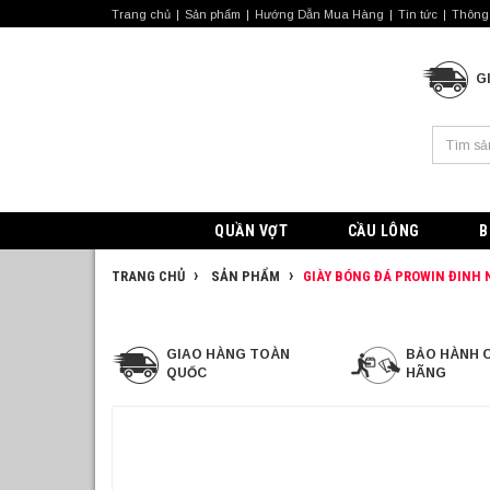
Trang chủ
Sản phẩm
Hướng Dẫn Mua Hàng
Tin tức
Thông 
G
QUẦN VỢT
CẦU LÔNG
B
TRANG CHỦ
SẢN PHẨM
GIÀY BÓNG ĐÁ PROWIN ĐINH
GIAO HÀNG TOÀN
BẢO HÀNH 
QUỐC
HÃNG