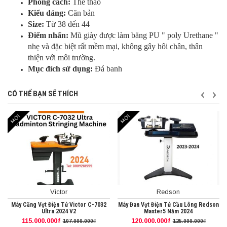
Phong cách:
Thể thao
Kiểu dáng:
Căn bản
Size:
Từ 38 đến 44
Điểm nhấn:
Mũ giày được làm băng PU " poly Urethane "
nhẹ và đặc biệt rất mềm mại, không gây hôi chân, thân
thiện với môi trường.
Mục đích sử dụng:
Đá banh
TRƯỚ
S
CÓ THỂ BẠN SẼ THÍCH
MỚI
MỚI
Victor
Redson
Máy Căng Vợt Điện Tử Victor C-7032
Máy Đan Vợt Điện Tử Cầu Lông Redson
Ultra 2024 V2
Master5 Năm 2024
115.000.000₫
120.000.000₫
107.000.000₫
125.000.000₫