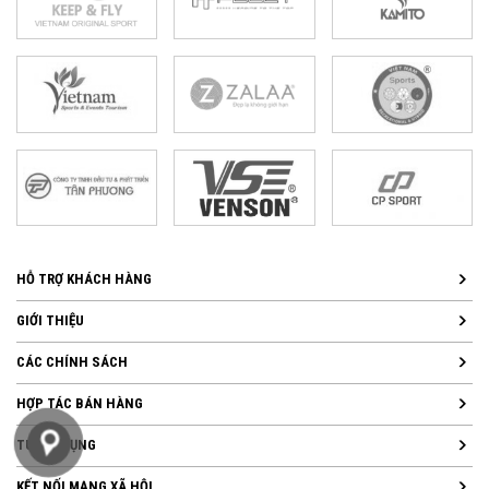
HỖ TRỢ KHÁCH HÀNG
GIỚI THIỆU
CÁC CHÍNH SÁCH
HỢP TÁC BÁN HÀNG
TUYỂN DỤNG
KẾT NỐI MẠNG XÃ HỘI