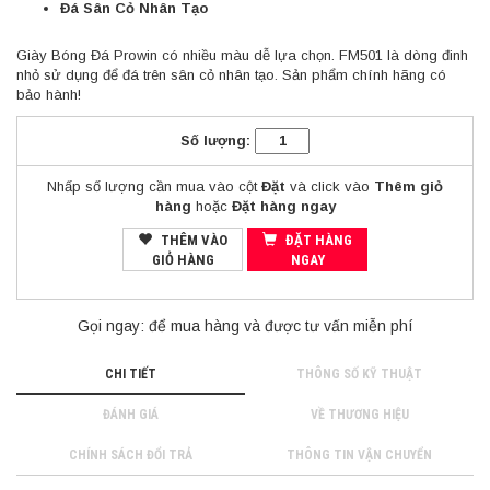
Đá Sân Cỏ Nhân Tạo
Giày Bóng Đá Prowin có nhiều màu dễ lựa chọn. FM501 là dòng đinh
nhỏ sử dụng để đá trên sân cỏ nhân tạo. Sản phẩm chính hãng có
bảo hành!
Số lượng:
Nhấp số lượng cần mua vào cột
Đặt
và click vào
Thêm giỏ
hàng
hoặc
Đặt hàng ngay
THÊM VÀO
ĐẶT HÀNG
GIỎ HÀNG
NGAY
Gọi ngay:
để mua hàng và được tư vấn miễn phí
CHI TIẾT
THÔNG SỐ KỸ THUẬT
ĐÁNH GIÁ
VỀ THƯƠNG HIỆU
CHÍNH SÁCH ĐỔI TRẢ
THÔNG TIN VẬN CHUYỂN