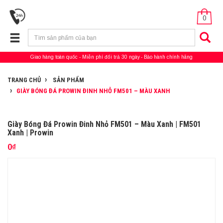
0
Giao hàng toàn quốc
Miễn phí đổi trả 30 ngày
Bảo hành chính hãng
TRANG CHỦ
SẢN PHẨM
GIÀY BÓNG ĐÁ PROWIN ĐINH NHỎ FM501 – MÀU XANH
Giày Bóng Đá Prowin Đinh Nhỏ FM501 – Màu Xanh | FM501
Xanh | Prowin
0₫