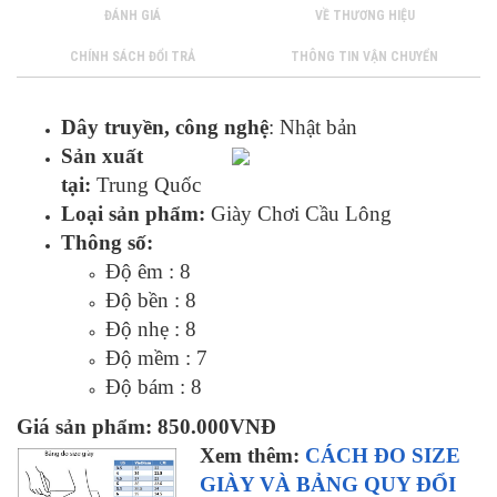
ĐÁNH GIÁ
VỀ THƯƠNG HIỆU
CHÍNH SÁCH ĐỔI TRẢ
THÔNG TIN VẬN CHUYỂN
Dây truyền, công nghệ
: Nhật bản
Sản xuất
tại:
Trung Quốc
Loại sản phẩm:
Giày Chơi Cầu Lông
Thông số:
Độ êm : 8
Độ bền : 8
Độ nhẹ : 8
Độ mềm : 7
Độ bám : 8
Giá sản phẩm:
850.000VNĐ
Xem thêm:
CÁCH ĐO SIZE
GIÀY VÀ BẢNG QUY ĐỔI