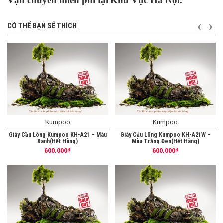
Vận chuyển miễn phí tại Khu Vực Hà Nội.
TRƯỚ
S
CÓ THỂ BẠN SẼ THÍCH
Kumpoo
Kumpoo
Giày Cầu Lông Kumpoo KH-A21 – Màu
Giày Cầu Lông Kumpoo KH-A21W –
Xanh(Hết Hàng)
Màu Trắng Đen(Hết Hàng)
600.000₫
600.000₫