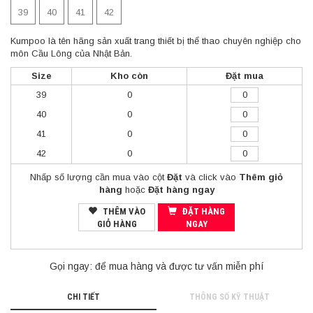
39
40
41
42
Kumpoo là tên hãng sản xuất trang thiết bị thể thao chuyên nghiệp cho
môn Cầu Lông của Nhật Bản.
Size
Kho còn
Đặt mua
39
0
40
0
41
0
42
0
Nhấp số lượng cần mua vào cột
Đặt
và click vào
Thêm giỏ
hàng
hoặc
Đặt hàng ngay
THÊM VÀO
ĐẶT HÀNG
GIỎ HÀNG
NGAY
Gọi ngay:
để mua hàng và được tư vấn miễn phí
CHI TIẾT
THÔNG SỐ KỸ THUẬT