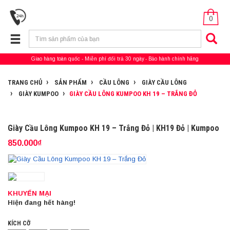
0
Giao hàng toàn quốc
Miễn phí đổi trả 30 ngày
Bảo hành chính hãng
TRANG CHỦ
SẢN PHẨM
CẦU LÔNG
GIÀY CẦU LÔNG
GIÀY KUMPOO
GIÀY CẦU LÔNG KUMPOO KH 19 – TRẮNG ĐỎ
Giày Cầu Lông Kumpoo KH 19 – Trắng Đỏ | KH19 Đỏ | Kumpoo
850.000₫
KHUYẾN MẠI
Hiện đang hết hàng!
KÍCH CỠ