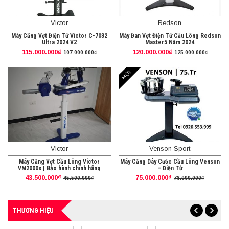
Victor
Redson
Máy Căng Vợt Điện Tử Victor C-7032
Máy Đan Vợt Điện Tử Cầu Lông Redson
Ultra 2024 V2
Master5 Năm 2024
115.000.000₫
120.000.000₫
107.000.000₫
125.000.000₫
MỚI
Victor
Venson Sport
Máy Căng Vợt Cầu Lông Victor
Máy Căng Dây Cước Cầu Lông Venson
VM2000s | Bảo hành chính hãng
– Điện Tử
43.500.000₫
75.000.000₫
45.500.000₫
78.000.000₫
THƯƠNG HIỆU