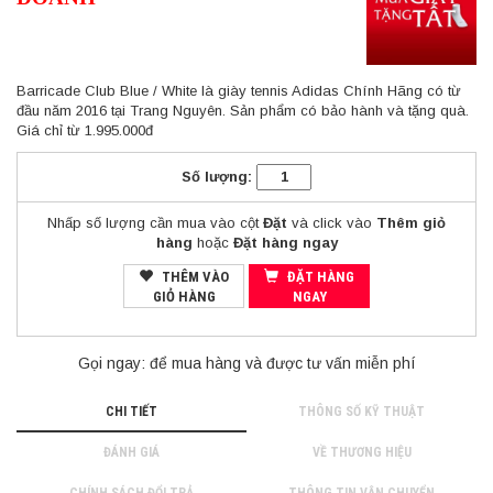
Barricade Club Blue / White là giày tennis Adidas Chính Hãng có từ
đầu năm 2016 tại Trang Nguyên. Sản phẩm có bảo hành và tặng quà.
Giá chỉ từ 1.995.000đ
Số lượng:
Nhấp số lượng cần mua vào cột
Đặt
và click vào
Thêm giỏ
hàng
hoặc
Đặt hàng ngay
THÊM VÀO
ĐẶT HÀNG
GIỎ HÀNG
NGAY
Gọi ngay:
để mua hàng và được tư vấn miễn phí
CHI TIẾT
THÔNG SỐ KỸ THUẬT
ĐÁNH GIÁ
VỀ THƯƠNG HIỆU
CHÍNH SÁCH ĐỔI TRẢ
THÔNG TIN VẬN CHUYỂN