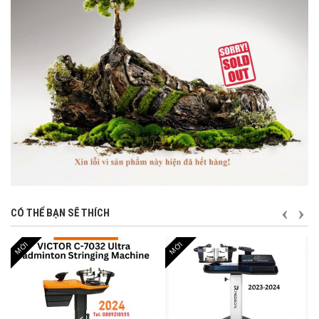
TRƯỚ
S
CÓ THỂ BẠN SẼ THÍCH
MỚI
MỚI