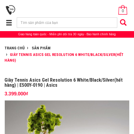
0
Giao hàng toàn quốc
Miễn phí đổi trả 30 ngày
Bảo hành chính hãng
TRANG CHỦ
SẢN PHẨM
GIÀY TENNIS ASICS GEL RESOLUTION 6 WHITE/BLACK/SILVER(HẾT
HÀNG)
Giày Tennis Asics Gel Resolution 6 White/Black/Silver(hết
hàng) | E500Y-0190 | Asics
3.399.000₫