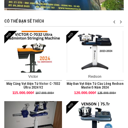
TRƯỚ
S
CÓ THỂ BẠN SẼ THÍCH
MỚI
MỚI
Victor
Redson
Máy Căng Vợt Điện Tử Victor C-7032
Máy Đan Vợt Điện Tử Cầu Lông Redson
Ultra 2024 V2
Master5 Năm 2024
115.000.000₫
120.000.000₫
107.000.000₫
125.000.000₫
MỚI