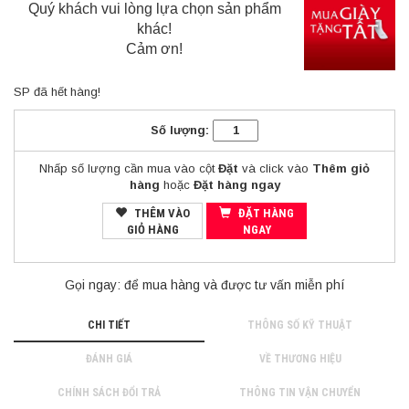
Quý khách vui lòng lựa chọn sản phẩm
khác!
Cảm ơn!
SP đã hết hàng!
Số lượng:
Nhấp số lượng cần mua vào cột
Đặt
và click vào
Thêm giỏ
hàng
hoặc
Đặt hàng ngay
THÊM VÀO
ĐẶT HÀNG
GIỎ HÀNG
NGAY
Gọi ngay:
để mua hàng và được tư vấn miễn phí
CHI TIẾT
THÔNG SỐ KỸ THUẬT
ĐÁNH GIÁ
VỀ THƯƠNG HIỆU
CHÍNH SÁCH ĐỔI TRẢ
THÔNG TIN VẬN CHUYỂN