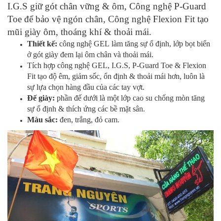
I.G.S giữ gót chân vững & ôm, Công nghệ P-Guard
Toe để bảo vệ ngón chân, Công nghệ Flexion Fit tạo
mũi giày ôm, thoáng khí & thoải mái.
Thiết kế:
công nghệ GEL làm tăng sự ổ định, lớp bọt biển
ở gót giày đem lại ôm chân và thoải mái.
Tích hợp công nghệ GEL, I.G.S, P-Guard Toe & Flexion
Fit tạo độ êm, giảm sốc, ổn định & thoải mái hơn, luôn là
sự lựa chọn hàng đầu của các tay vợt.
Đế giày:
phần đế dưới là một lớp cao su chống mòn tăng
sự ổ định & thích ứng các bề mặt sân.
Màu sắc:
đen, trắng, đỏ cam.