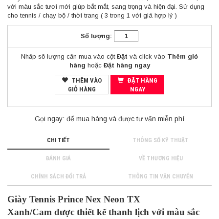
với màu sắc tươi mới giúp bắt mắt, sang trọng và hiện đại. Sử dụng
cho tennis / chạy bộ / thời trang ( 3 trong 1 với giá hợp lý )
Số lượng:
Nhấp số lượng cần mua vào cột
Đặt
và click vào
Thêm giỏ
hàng
hoặc
Đặt hàng ngay
THÊM VÀO
ĐẶT HÀNG
GIỎ HÀNG
NGAY
Gọi ngay:
để mua hàng và được tư vấn miễn phí
CHI TIẾT
THÔNG SỐ KỸ THUẬT
ĐÁNH GIÁ
VỀ THƯƠNG HIỆU
CHÍNH SÁCH ĐỔI TRẢ
THÔNG TIN VẬN CHUYỂN
Giày Tennis
Prince
Nex Neon TX
Xanh/Cam được t
hiết kế thanh lịch với
màu sắc