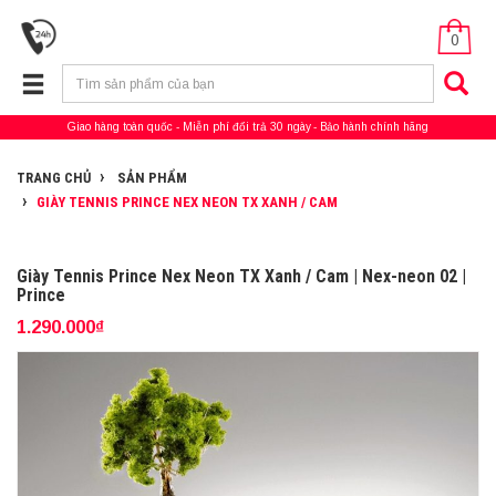
0
Giao hàng toàn quốc
Miễn phí đổi trả 30 ngày
Bảo hành chính hãng
TRANG CHỦ
SẢN PHẨM
GIÀY TENNIS PRINCE NEX NEON TX XANH / CAM
Giày Tennis Prince Nex Neon TX Xanh / Cam | Nex-neon 02 |
Prince
1.290.000₫