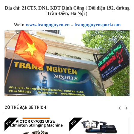
Địa chỉ: 21CT5, DN1, KĐT Định Công ( Đối diện 192, đường
Trần Điền, Hà Nội )
Web:
www.trangnguyen.vn
–
trangnguyensport.com
TRƯỚ
S
CÓ THỂ BẠN SẼ THÍCH
MỚI
MỚI