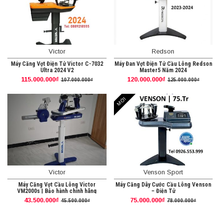
Victor
Redson
Máy Căng Vợt Điện Tử Victor C-7032
Máy Đan Vợt Điện Tử Cầu Lông Redson
Ultra 2024 V2
Master5 Năm 2024
115.000.000₫
120.000.000₫
107.000.000₫
125.000.000₫
MỚI
Victor
Venson Sport
Máy Căng Vợt Cầu Lông Victor
Máy Căng Dây Cước Cầu Lông Venson
VM2000s | Bảo hành chính hãng
– Điện Tử
43.500.000₫
75.000.000₫
45.500.000₫
78.000.000₫