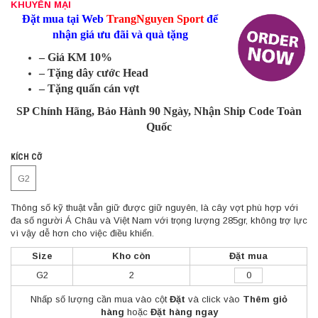
KHUYẾN MẠI
Đặt mua tại Web
TrangNguyen Sport
để
nhận giá ưu đãi và quà tặng
– Giá KM 10%
– Tặng dây cước Head
– Tặng quấn cán vợt
SP Chính Hãng, Bảo Hành 90 Ngày, Nhận Ship Code Toàn
Quốc
KÍCH CỠ
G2
Thông số kỹ thuật vẫn giữ được giữ nguyên, là cây vợt phù hợp với
đa số người Á Châu và Việt Nam với trọng lượng 285gr, không trợ lực
vì vậy dễ hơn cho việc điều khiển.
Size
Kho còn
Đặt mua
G2
2
Nhấp số lượng cần mua vào cột
Đặt
và click vào
Thêm giỏ
hàng
hoặc
Đặt hàng ngay