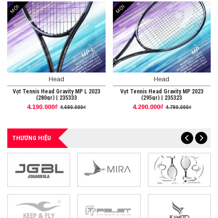
MỚI
MỚI
Head
Head
Vợt Tennis Head Gravity MP L 2023
Vợt Tennis Head Gravity MP 2023
(280gr) | 235333
(295gr) | 235323
4.190.000₫
4.290.000₫
4.690.000₫
4.790.000₫
THƯƠNG HIỆU