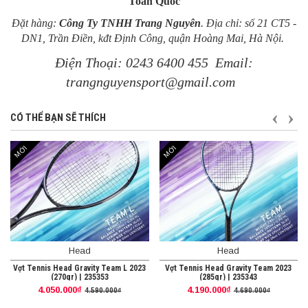
Toàn Quốc
Đặt hàng:
Công Ty TNHH Trang Nguyên
.
Địa chỉ: số 21 CT5 -
DN1, Trần Điền, kđt Định Công, quận Hoàng Mai, Hà Nội.
Điện Thoại: 0243 6400 455
Email:
trangnguyensport@gmail.com
TRƯỚ
S
CÓ THỂ BẠN SẼ THÍCH
MỚI
MỚI
Head
Head
Vợt Tennis Head Gravity Team L 2023
Vợt Tennis Head Gravity Team 2023
(270gr) | 235353
(285gr) | 235343
4.050.000₫
4.190.000₫
4.590.000₫
4.690.000₫