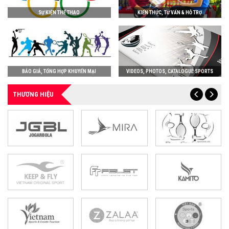
SỰ KIỆN THỂ THAO
KIẾN THỨC, TƯ VẤN & HỖ TRỢ
BÁO GIÁ, TỔNG HỢP KHUYẾN MẠI
VIDEOS, PHOTOS, CATALOGUE SPORTS
THƯƠNG HIỆU