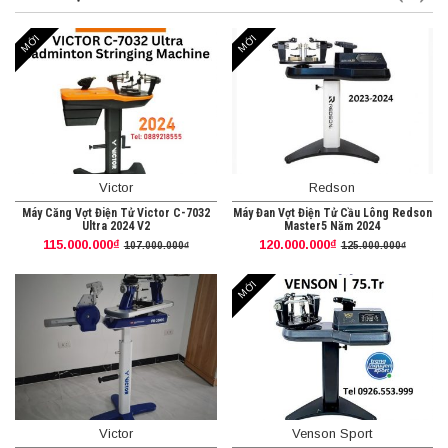
MỚI
MỚI
Victor
Redson
Máy Căng Vợt Điện Tử Victor C-7032
Máy Đan Vợt Điện Tử Cầu Lông Redson
Ultra 2024 V2
Master5 Năm 2024
115.000.000₫
120.000.000₫
107.000.000₫
125.000.000₫
MỚI
Victor
Venson Sport