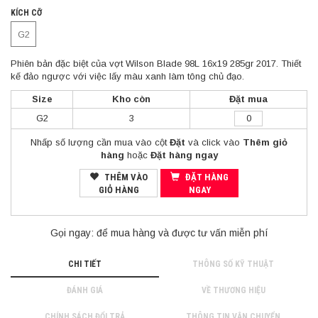
KÍCH CỠ
G2
Phiên bản đặc biệt của vợt Wilson Blade 98L 16x19 285gr 2017. Thiết
kế đảo ngược với việc lấy màu xanh làm tông chủ đạo.
Size
Kho còn
Đặt mua
G2
3
Nhấp số lượng cần mua vào cột
Đặt
và click vào
Thêm giỏ
hàng
hoặc
Đặt hàng ngay
THÊM VÀO
ĐẶT HÀNG
GIỎ HÀNG
NGAY
Gọi ngay:
để mua hàng và được tư vấn miễn phí
CHI TIẾT
THÔNG SỐ KỸ THUẬT
ĐÁNH GIÁ
VỀ THƯƠNG HIỆU
CHÍNH SÁCH ĐỔI TRẢ
THÔNG TIN VẬN CHUYỂN