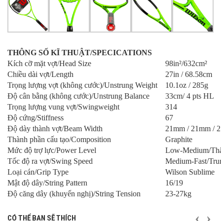
THÔNG SỐ KĨ THUẬT/SPECICATIONS
Kích cỡ mặt vợt/Head Size
98in²/632cm²
Chiều dài vợt/Length
27in / 68.58cm
Trọng lượng vợt (không cước)/Unstrung Weight
10.1oz / 285g
Độ cân bằng (không cước)/Unstrung Balance
33cm/ 4 pts HL
Trọng lượng vung vợt/Swingweight
314
Độ cứng/Stiffness
67
Độ dày thành vợt/Beam Width
21mm / 21mm / 
Thành phần cấu tạo/Composition
Graphite
Mức độ trợ lực/Power Level
Low-Medium/Thấ
Tốc độ ra vợt/Swing Speed
Medium-Fast/Tru
Loại cán/Grip Type
Wilson Sublime
Mật độ dây/String Pattern
16/19
Độ căng dây (khuyến nghị)/String Tension
23-27kg
TRƯỚ
S
CÓ THỂ BẠN SẼ THÍCH