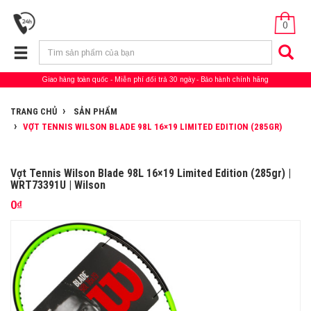
0
Giao hàng toàn quốc
Miễn phí đổi trả 30 ngày
Bảo hành chính hãng
TRANG CHỦ
SẢN PHẨM
VỢT TENNIS WILSON BLADE 98L 16×19 LIMITED EDITION (285GR)
Vợt Tennis Wilson Blade 98L 16×19 Limited Edition (285gr) |
WRT73391U | Wilson
0₫