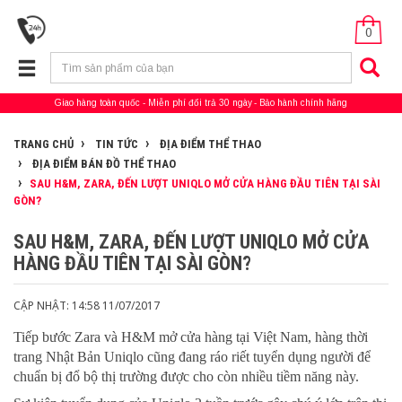
0
Giao hàng toàn quốc
Miễn phí đổi trả 30 ngày
Bảo hành chính hãng
TRANG CHỦ
TIN TỨC
ĐỊA ĐIỂM THỂ THAO
ĐỊA ĐIỂM BÁN ĐỒ THỂ THAO
SAU H&M, ZARA, ĐẾN LƯỢT UNIQLO MỞ CỬA HÀNG ĐẦU TIÊN TẠI SÀI
GÒN?
SAU H&M, ZARA, ĐẾN LƯỢT UNIQLO MỞ CỬA
HÀNG ĐẦU TIÊN TẠI SÀI GÒN?
CẬP NHẬT: 14:58 11/07/2017
Tiếp bước Zara và H&M mở cửa hàng tại Việt Nam, hàng thời
trang Nhật Bản Uniqlo cũng đang ráo riết tuyển dụng người để
chuẩn bị đổ bộ thị trường được cho còn nhiều tiềm năng này.