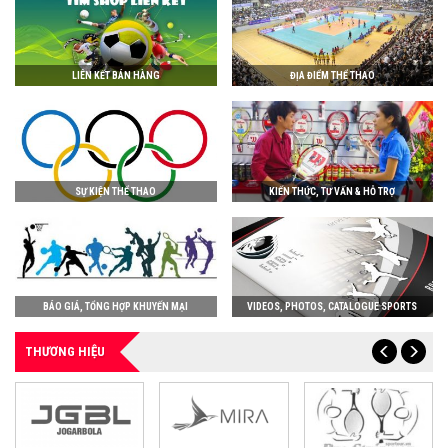
LIÊN KẾT BÁN HÀNG
ĐỊA ĐIỂM THỂ THAO
SỰ KIỆN THỂ THAO
KIẾN THỨC, TƯ VẤN & HỖ TRỢ
BÁO GIÁ, TỔNG HỢP KHUYẾN MẠI
VIDEOS, PHOTOS, CATALOGUE SPORTS
THƯƠNG HIỆU