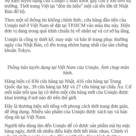
Sự kiện tuyển dụng của Uniqlo 2 tuần trước gây chú ý lớn trên thị
trường. Thời trang Việt lại “đón tín hiệu” một cái tên lớn từ Nhật
Bản đổ bộ.
Theo một số thông tin không chính thức, cửa hàng đầu tiên của
Uniqlo mở ở Việt Nam sẽ đặt tại TP.HCM vào mùa thu này. Hiện
đơn vị đang trong quá trình chuẩn bị về nhân sự và cơ sở hạ tầng.
Uniqlo là công ty thiết kế, may mặc và bán lẻ trang phục thường
ngày của Nhật Bản, có tên trong nhóm hạng nhất của sàn chứng
khoán Tokyo.
Thông báo tuyển dụng tại Việt Nam của Uniqlo. Ảnh chụp màn
hình.
Hãng hiện có 836 cửa hàng tại Nhật, 416 cửa hàng tại Trung
Quốc đại lục, 39 cửa hàng tại Mỹ và 27 cửa hàng tại châu Âu. Cứ
mỗi tuần trôi qua lại có thêm một cửa hàng mới của Uniqlo được
khai trương ở nơi nào đó trên thế giới.
Đây là thương hiệu nổi tiếng với phong cách thời trang đơn giản,
dễ ứng dụng. Nhiều sản phẩm của Uniqlo được xách tay và bán
rộng rãi tại Việt Nam.
Người tiêu dùng tìm đến Uniqlo để có được sản phẩm mà họ mặc
hàng ngày, dưới rất nhiều điều kiện thời tiết khác nhau. Chính vì