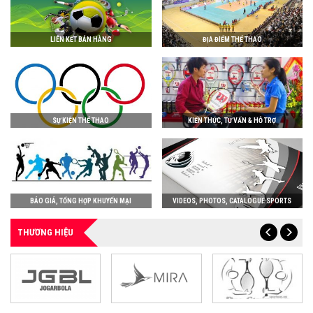
LIÊN KẾT BÁN HÀNG
ĐỊA ĐIỂM THỂ THAO
SỰ KIỆN THỂ THAO
KIẾN THỨC, TƯ VẤN & HỖ TRỢ
BÁO GIÁ, TỔNG HỢP KHUYẾN MẠI
VIDEOS, PHOTOS, CATALOGUE SPORTS
THƯƠNG HIỆU