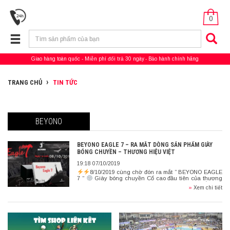
0
Giao hàng toàn quốc
Miễn phí đổi trả 30 ngày
Bảo hành chính hãng
TRANG CHỦ
TIN TỨC
BEYONO
BEYONO EAGLE 7 – RA MẮT DÒNG SẢN PHẨM GIÀY
BÓNG CHUYỀN – THƯƠNG HIỆU VIỆT
19:18 07/10/2019
8/10/2019 cùng chờ đón ra mắt ” BEYONO EAGLE
7 “
Giày bóng chuyền Cổ cao đầu tiên của thương
hiệu bóng chuyền Việt – BEYONO EAGLE 7 ra mắt […]
»
Xem chi tiết