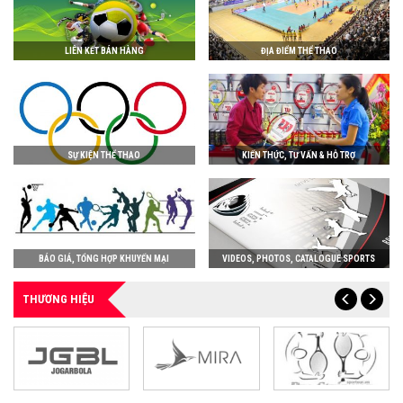
LIÊN KẾT BÁN HÀNG
ĐỊA ĐIỂM THỂ THAO
SỰ KIỆN THỂ THAO
KIẾN THỨC, TƯ VẤN & HỖ TRỢ
BÁO GIÁ, TỔNG HỢP KHUYẾN MẠI
VIDEOS, PHOTOS, CATALOGUE SPORTS
THƯƠNG HIỆU