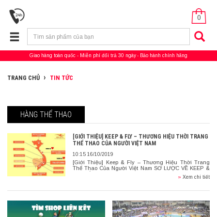
0
Giao hàng toàn quốc
Miễn phí đổi trả 30 ngày
Bảo hành chính hãng
TRANG CHỦ
TIN TỨC
HÀNG THỂ THAO
[GIỚI THIỆU] KEEP & FLY – THƯƠNG HIỆU THỜI TRANG
THỂ THAO CỦA NGƯỜI VIỆT NAM
10:15 16/10/2019
[Giới Thiệu] Keep & Fly – Thương Hiệu Thời Trang
Thể Thao Của Người Việt Nam SƠ LƯỢC VỀ KEEP &
FLY VIỆT NAM Hãng thể thao Keep & Fly […]
»
Xem chi tiết