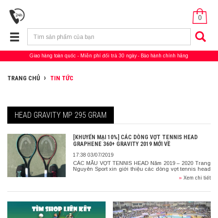
0
Giao hàng toàn quốc
Miễn phí đổi trả 30 ngày
Bảo hành chính hãng
TRANG CHỦ
TIN TỨC
HEAD GRAVITY MP 295 GRAM
[KHUYẾN MẠI 10%] CÁC DÒNG VỢT TENNIS HEAD
GRAPHENE 360+ GRAVITY 2019 MỚI VỀ
17:38 03/07/2019
CÁC MẪU VỢT TENNIS HEAD Năm 2019 – 2020 Trang
Nguyên Sport xin giới thiệu các dòng vợt tennis head
phiên bản Gravity cho năm 2019 – 2020, Công nghệ
»
Xem chi tiết
[…]