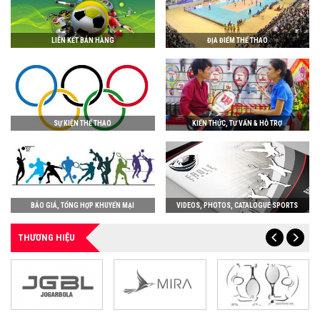
LIÊN KẾT BÁN HÀNG
ĐỊA ĐIỂM THỂ THAO
SỰ KIỆN THỂ THAO
KIẾN THỨC, TƯ VẤN & HỖ TRỢ
BÁO GIÁ, TỔNG HỢP KHUYẾN MẠI
VIDEOS, PHOTOS, CATALOGUE SPORTS
THƯƠNG HIỆU