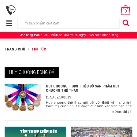
0
Giao hàng toàn quốc
Miễn phí đổi trả 30 ngày
Bảo hành chính hãng
TRANG CHỦ
TIN TỨC
HUY CHƯƠNG BÓNG ĐÁ
HUY CHƯƠNG – GIỚI THIỆU BỘ SẢN PHẨM HUY
CHƯƠNG THỂ THAO
11:58 02/10/2019
Huy chương thể thao nổi bật với thiết kế mang tính
thẩm mỹ cùng chi tiết được đúc tinh xảo trên nền chất
liệu kim loại bền & chống phai […]
»
Xem chi tiết