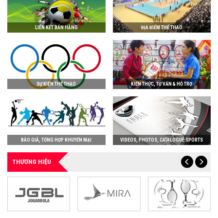
LIÊN KẾT BÁN HÀNG
ĐỊA ĐIỂM THỂ THAO
SỰ KIỆN THỂ THAO
KIẾN THỨC, TƯ VẤN & HỖ TRỢ
BÁO GIÁ, TỔNG HỢP KHUYẾN MẠI
VIDEOS, PHOTOS, CATALOGUE SPORTS
THƯƠNG HIỆU