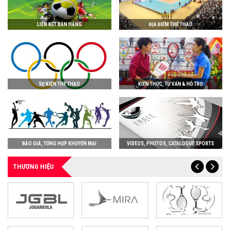
LIÊN KẾT BÁN HÀNG
ĐỊA ĐIỂM THỂ THAO
SỰ KIỆN THỂ THAO
KIẾN THỨC, TƯ VẤN & HỖ TRỢ
BÁO GIÁ, TỔNG HỢP KHUYẾN MẠI
VIDEOS, PHOTOS, CATALOGUE SPORTS
THƯƠNG HIỆU