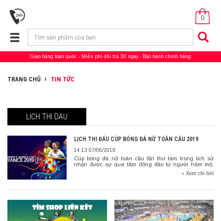
0
Giao hàng toàn quốc
Miễn phí đổi trả 30 ngày
Bảo hành chính hãng
TRANG CHỦ
TIN TỨC
LICH THI DAU
LỊCH THI ĐẤU CÚP BÓNG ĐÁ NỮ TOÀN CẦU 2019
14:13 07/06/2019
Cúp bóng đá nữ toàn cầu lần thứ tám trong lịch sử
nhận được sự qua tâm đông đảo từ người hâm mộ,
trong một năm rực rỡ của phái […]
»
Xem chi tiết