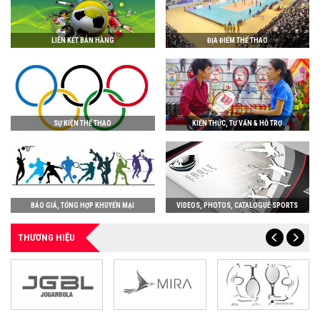
LIÊN KẾT BÁN HÀNG
ĐỊA ĐIỂM THỂ THAO
SỰ KIỆN THỂ THAO
KIẾN THỨC, TƯ VẤN & HỖ TRỢ
BÁO GIÁ, TỔNG HỢP KHUYẾN MẠI
VIDEOS, PHOTOS, CATALOGUE SPORTS
THƯƠNG HIỆU