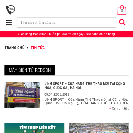
0
Giao hàng toàn quốc
Miễn phí đổi trả 30 ngày
Bảo hành chính hãng
TRANG CHỦ
TIN TỨC
MÁY ĐIỆN TỬ REDSON
LINH SPORT – CỬA HÀNG THỂ THAO MỚI TẠI CỘNG
HÒA, QUỐC OAI, HÀ NỘI
09:04 22/08/2019
LINH SPORT – Cửa Hàng Thể Thao mới tại Cộng Hòa,
Quốc Oai, Hà Nội ∑ CỬA HÀNG THỂ THAO TRÊN
TOÀN QUỐC xin được chia sẻ và kết nối với […]
»
Xem chi tiết