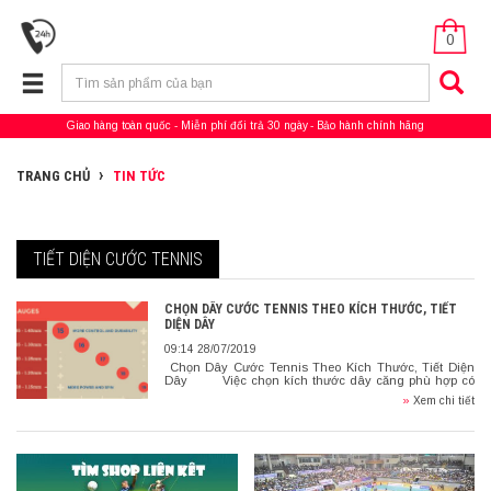
0
Giao hàng toàn quốc
Miễn phí đổi trả 30 ngày
Bảo hành chính hãng
TRANG CHỦ
TIN TỨC
TIẾT DIỆN CƯỚC TENNIS
CHỌN DÂY CƯỚC TENNIS THEO KÍCH THƯỚC, TIẾT
DIỆN DÂY
09:14 28/07/2019
Chọn Dây Cước Tennis Theo Kích Thước, Tiết Diện
Dây Việc chọn kích thước dây căng phù hợp có
tác động lớn đến lực đánh cũng như […]
»
Xem chi tiết