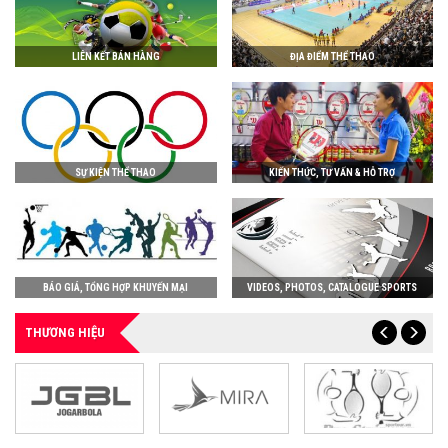
LIÊN KẾT BÁN HÀNG
ĐỊA ĐIỂM THỂ THAO
SỰ KIỆN THỂ THAO
KIẾN THỨC, TƯ VẤN & HỖ TRỢ
BÁO GIÁ, TỔNG HỢP KHUYẾN MẠI
VIDEOS, PHOTOS, CATALOGUE SPORTS
THƯƠNG HIỆU