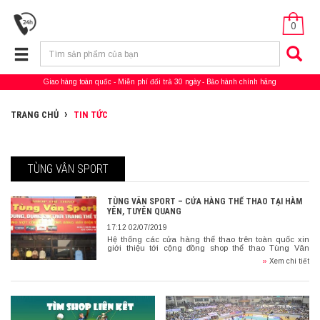
0
Giao hàng toàn quốc
Miễn phí đổi trả 30 ngày
Bảo hành chính hãng
TRANG CHỦ
TIN TỨC
TÙNG VÂN SPORT
TÙNG VÂN SPORT – CỬA HÀNG THỂ THAO TẠI HÀM
YÊN, TUYÊN QUANG
17:12 02/07/2019
Hệ thống các cửa hàng thể thao trên toàn quốc xin
giới thiệu tới cộng đồng shop thể thao Tùng Vân
Sport tại khu vực SN 345, Thị Trấn Tân Yên, Hàm Yên,
»
Xem chi tiết
Tuyên Quang […]