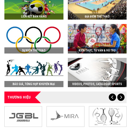
LIÊN KẾT BÁN HÀNG
ĐỊA ĐIỂM THỂ THAO
SỰ KIỆN THỂ THAO
KIẾN THỨC, TƯ VẤN & HỖ TRỢ
BÁO GIÁ, TỔNG HỢP KHUYẾN MẠI
VIDEOS, PHOTOS, CATALOGUE SPORTS
THƯƠNG HIỆU