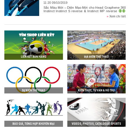
11:20 09/10/2019
Sắc Màu Mới – Diện Mạo Mới cho Head Graphene 360
Instinct Instinct S reverse & Instinct MP reverse
Head Graphene 360 Instinct S reverse là một phiên
»
Xem chi tiết
bản đặc biệt cho […]
LIÊN KẾT BÁN HÀNG
ĐỊA ĐIỂM THỂ THAO
SỰ KIỆN THỂ THAO
KIẾN THỨC, TƯ VẤN & HỖ TRỢ
BÁO GIÁ, TỔNG HỢP KHUYẾN MẠI
VIDEOS, PHOTOS, CATALOGUE SPORTS