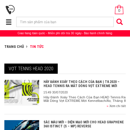
0
Giao hàng toàn quốc
Miễn phí đổi trả 30 ngày
Bảo hành chính hãng
TRANG CHỦ
TIN TỨC
VỢT TENNIS HEAD 2020
HÃY ĐÁNH XOÁY THEO CÁCH CỦA BẠN | T8.2020 –
HEAD TENNIS RA MẮT DÒNG VỢT EXTREME MỚI
15:49 30/07/2020
Hãy Đánh Xoáy Theo Cách Của Bạn HEAD Tennis Ra
Mắt Dòng Vợt EXTREME Mới Kennelbach/Áo, Tháng 8
năm 2020: HEAD đang mở rộng dòng vợt EXTREME
»
Xem chi tiết
vào năm […]
SẮC MÀU MỚI – DIỆN MẠO MỚI CHO HEAD GRAPHENE
360 ISTINCT (S – MP) REVERSE