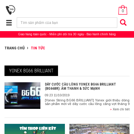
0
Giao hàng toàn quốc
Miễn phí đổi trả 30 ngày
Bảo hành chính hãng
TRANG CHỦ
TIN TỨC
YONEX BG66 BRILLIANT
DÂY CƯỚC CẦU LÔNG YONEX BG66 BRILLIANT
(BG66BR): ÂM THANH & SỨC MẠNH
09:23 11/10/2019
[Yonex String BG66 BRILLIANT] Yonex giới thiệu dòng
sản phẩm mới về dây cước cầu lông căng vợt tháng 9
vừa qua. Đó là loại dây thiên về âm thanh […]
»
Xem chi tiết