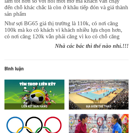
làm tốt hơn so với hồi mới mở mà khách vẫn chạy
đến chỗ khác chắc là còn ở khâu tiếp đón và giá thành
sản phẩm
Như sợi BG65 giá thị trường là 110k, có nơi căng
100k mà ko có khách vì khách nhiều lựa chọn hơn,
có nơi căng 120k vẫn phải căng vì ko có chỗ căng
Nhà các bác thì thế nào nhỉ.!!!
Bình luận
LIÊN KẾT BÁN HÀNG
ĐỊA ĐIỂM THỂ THAO