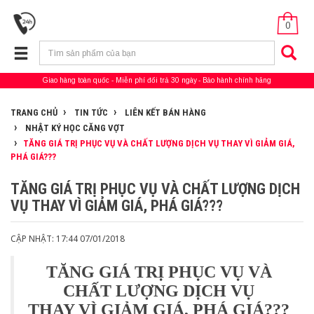
0
Giao hàng toàn quốc
Miễn phí đổi trả 30 ngày
Bảo hành chính hãng
TRANG CHỦ
TIN TỨC
LIÊN KẾT BÁN HÀNG
NHẬT KÝ HỌC CĂNG VỢT
TĂNG GIÁ TRỊ PHỤC VỤ VÀ CHẤT LƯỢNG DỊCH VỤ THAY VÌ GIẢM GIÁ,
PHÁ GIÁ???
TĂNG GIÁ TRỊ PHỤC VỤ VÀ CHẤT LƯỢNG DỊCH
VỤ THAY VÌ GIẢM GIÁ, PHÁ GIÁ???
CẬP NHẬT: 17:44 07/01/2018
TĂNG GIÁ TRỊ PHỤC VỤ VÀ
CHẤT LƯỢNG DỊCH VỤ
THAY VÌ GIẢM GIÁ, PHÁ GIÁ???