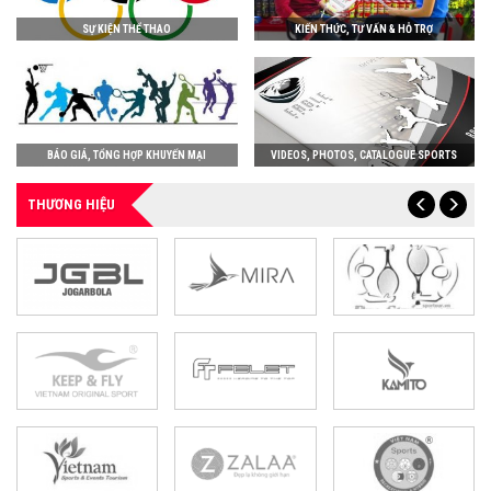
SỰ KIỆN THỂ THAO
KIẾN THỨC, TƯ VẤN & HỖ TRỢ
BÁO GIÁ, TỔNG HỢP KHUYẾN MẠI
VIDEOS, PHOTOS, CATALOGUE SPORTS
THƯƠNG HIỆU