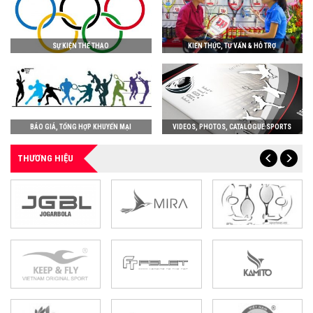
SỰ KIỆN THỂ THAO
KIẾN THỨC, TƯ VẤN & HỖ TRỢ
BÁO GIÁ, TỔNG HỢP KHUYẾN MẠI
VIDEOS, PHOTOS, CATALOGUE SPORTS
THƯƠNG HIỆU