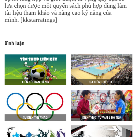
lựa chọn được một quyển sách phù hợp dùng làm
tài liệu tham khảo và nâng cao kỹ năng của
mình. [kkstarratings]
Bình luận
LIÊN KẾT BÁN HÀNG
ĐỊA ĐIỂM THỂ THAO
SỰ KIỆN THỂ THAO
KIẾN THỨC, TƯ VẤN & HỖ TRỢ