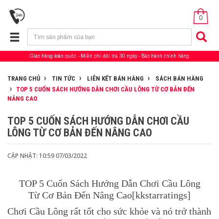
0
Giao hàng toàn quốc
Miễn phí đổi trả 30 ngày
Bảo hành chính hãng
TRANG CHỦ
TIN TỨC
LIÊN KẾT BÁN HÀNG
SÁCH BÁN HÀNG
TOP 5 CUỐN SÁCH HƯỚNG DẪN CHƠI CẦU LÔNG TỪ CƠ BẢN ĐẾN
NÂNG CAO
TOP 5 CUỐN SÁCH HƯỚNG DẪN CHƠI CẦU
LÔNG TỪ CƠ BẢN ĐẾN NÂNG CAO
CẬP NHẬT: 10:59 07/03/2022
TOP 5 Cuốn Sách Hướng Dẫn Chơi Cầu Lông
Từ Cơ Bản Đến Nâng Cao[kkstarratings]
Chơi Cầu Lông rất tốt cho sức khỏe và nó trở thành