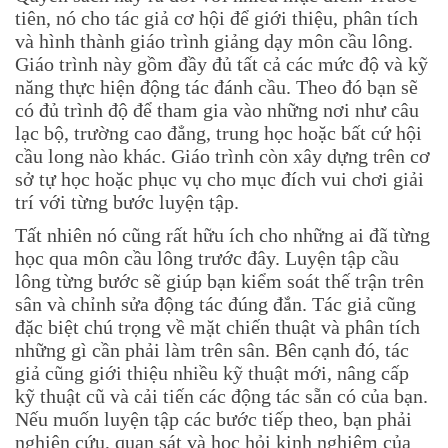
tiên, nó cho tác giả cơ hội để giới thiệu, phân tích
và hình thành giáo trình giảng dạy môn cầu lông.
Giáo trình này gồm đầy đủ tất cả các mức độ và kỹ
năng thực hiện động tác đánh cầu. Theo đó bạn sẽ
có đủ trình độ để tham gia vào những nơi như câu
lạc bộ, trường cao đẳng, trung học hoặc bất cứ hội
cầu long nào khác. Giáo trình còn xây dựng trên cơ
sở tự học hoặc phục vụ cho mục đích vui chơi giải
trí với từng bước luyện tập.
Tất nhiên nó cũng rất hữu ích cho những ai đã từng
học qua môn cầu lông trước đây. Luyện tập cầu
lông từng bước sẽ giúp bạn kiểm soát thế trận trên
sân và chỉnh sửa động tác đúng đắn. Tác giả cũng
đặc biệt chú trọng về mặt chiến thuật và phân tích
những gì cần phải làm trên sân. Bên cạnh đó, tác
giả cũng giới thiệu nhiều kỹ thuật mới, nâng cấp
kỹ thuật cũ và cải tiến các động tác sẵn có của bạn.
Nếu muốn luyện tập các bước tiếp theo, bạn phải
nghiên cứu, quan sát và học hỏi kinh nghiệm của