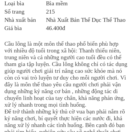
Loại bìa
Bìa mềm
Số trang
215
Nhà xuất bản
Nhà Xuất Bản Thể Dục Thể Thao
Giá bìa
46.400đ
Cầu lông là một môn thể thao phổ biến phù hợp
với nhiều độ tuổi trong xã hội: Thanh thiếu niên,
trung niên và cả những người cao tuổi đều có thể
tham gia tập luyện. Cầu lông không chỉ có tác dụng
giúp người chơi giải trí nâng cao sức khỏe mà nó
còn có vai trò luyện tư duy cho mỗi người chơi. Vì
đây là môn thể thao yêu cầu người chơi phải vận
dụng những kỷ năng cơ bản , những động tác di
chuyển linh hoạt của tay chân, khả năng phản ứng,
xử lý nhanh trong mọi tình huống.
Để trở thành những kỳ thủ cờ vua bạn phải nắm rõ
kỷ năng chơi, bí quyết thực hiện các nước đi, khả
năng xử lý nhanh các tình huống. Bên cạnh đó bạn
phải tìm hiểu, nghiên cứu sâu về nghệ thuật chơi