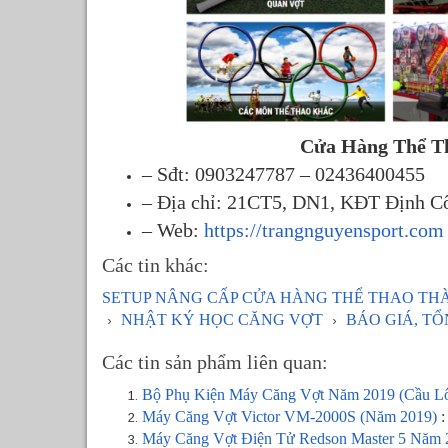
Cửa Hàng Thể T
– Sđt: 0903247787 – 02436400455
– Địa chỉ: 21CT5, DN1, KĐT Định Cô
– Web:
https://trangnguyensport.com
Các tin khác:
SETUP NÂNG CẤP CỬA HÀNG THỂ THAO T
NHẬT KÝ HỌC CĂNG VỢT
BÁO GIÁ, T
Các tin sản phẩm liên quan:
Bộ Phụ Kiện Máy Căng Vợt Năm 2019 (Cầu Lô
Máy Căng Vợt Victor VM-2000S (Năm 2019)
:
Máy Căng Vợt Điện Tử Redson Master 5 Năm 