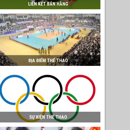
LIÊN KẾT BÁN HÀNG
ĐỊA ĐIỂM THỂ THAO
SỰ KIỆN THỂ THAO