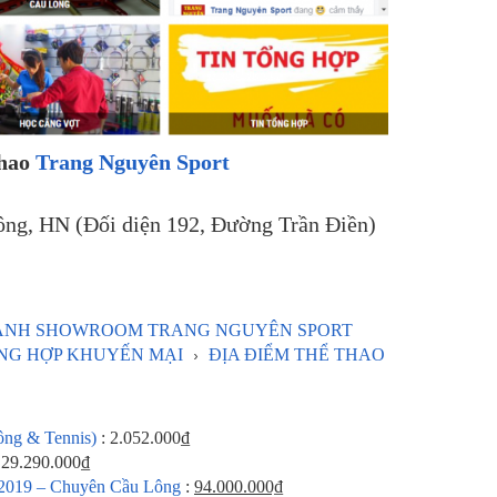
hao
Trang Nguyên Sport
ng, HN (Đối diện 192, Đường Trần Điền)
HÀNH SHOWROOM TRANG NGUYÊN SPORT
ỔNG HỢP KHUYẾN MẠI
ĐỊA ĐIỂM THỂ THAO
ng & Tennis)
: 2.052.000₫
 29.290.000₫
2019 – Chuyên Cầu Lông
:
94.000.000₫