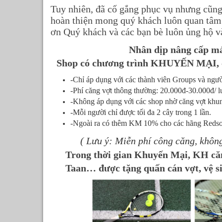
Tuy nhiên, đã cố gắng phục vụ nhưng cũng 
hoàn thiện mong quý khách luôn quan tâm 
ơn Quý khách và các bạn bè luôn ủng hộ và
Nhân dịp nâng cấp má
Shop có chương trình KHUYẾN MẠI, că
-Chỉ áp dụng với các thành viên Groups và ngườ
-Phí căng vợt thông thường: 20.000đ-30.000đ/ l
-Không áp dụng với các shop nhờ căng vợt khu
-Mỗi người chỉ được tối đa 2 cây trong 1 lần.
-Ng
oài ra có thêm KM 10% cho các hãng Redson 
( Lưu ý: Miễn phí công căng, khôn
Trong thời gian Khuyến Mại, KH căn
Taan… được tặng quấn cán vợt, vệ sin