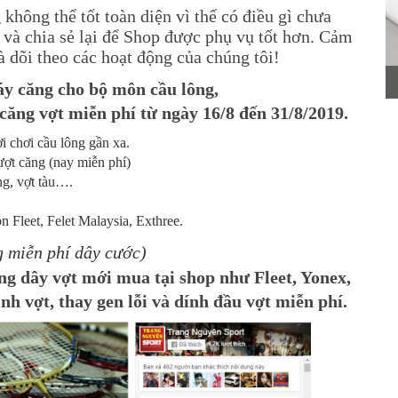
không thể tốt toàn diện vì thế có điều gì chưa
và chia sẻ lại để Shop được phụ vụ tốt hơn. Cảm
 dõi theo các hoạt động của chúng tôi!
y căng cho bộ môn cầu lông,
ng vợt miễn phí từ ngày 16/8 đến 31/8/2019.
i chơi cầu lông gần xa.
ượt căng (nay miễn phí)
ng, vợt tàu….
Fleet, Felet Malaysia, Exthree.
g miễn phí dây cước)
g dây vợt mới mua tại shop như Fleet, Yonex,
h vợt, thay gen lỗi và dính đầu vợt miễn phí.