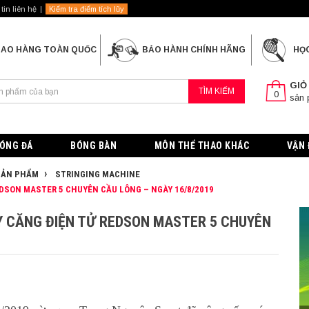
tin liên hệ
Kiểm tra điểm tích lũy
IAO HÀNG TOÀN QUỐC
BẢO HÀNH CHÍNH HÃNG
HỌ
GIỎ
TÌM KIẾM
0
sản
ÓNG ĐÁ
BÓNG BÀN
MÔN THỂ THAO KHÁC
VẬN 
 SẢN PHẨM
STRINGING MACHINE
DSON MASTER 5 CHUYÊN CẦU LÔNG – NGÀY 16/8/2019
 CĂNG ĐIỆN TỬ REDSON MASTER 5 CHUYÊN