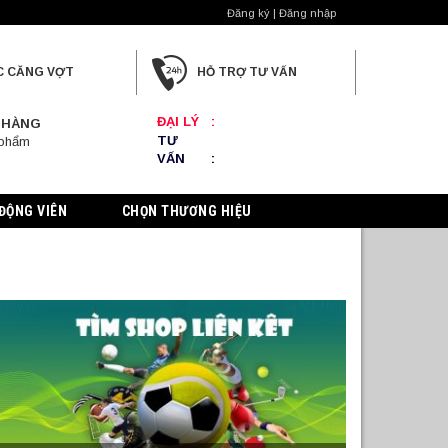
Đăng ký | Đăng nhập
C CĂNG VỢT
HỖ TRỢ TƯ VẤN
ĐẠI LÝ
:
 HÀNG
TƯ
 phẩm
VẤN
:
ĐỘNG VIÊN
CHỌN THƯƠNG HIỆU