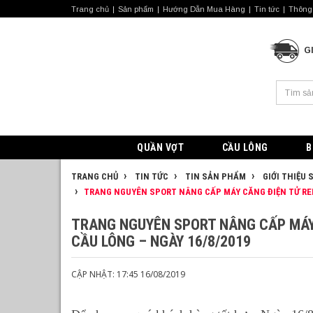
Trang chủ
Sản phẩm
Hướng Dẫn Mua Hàng
Tin tức
Thông 
G
QUẦN VỢT
CẦU LÔNG
B
TRANG CHỦ
TIN TỨC
TIN SẢN PHẨM
GIỚI THIỆU
TRANG NGUYÊN SPORT NÂNG CẤP MÁY CĂNG ĐIỆN TỬ RE
TRANG NGUYÊN SPORT NÂNG CẤP MÁY
CẦU LÔNG – NGÀY 16/8/2019
CẬP NHẬT: 17:45 16/08/2019