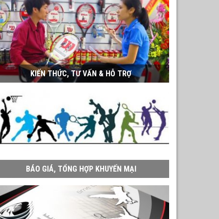
KIẾN THỨC, TƯ VẤN & HỖ TRỢ
BÁO GIÁ, TỔNG HỢP KHUYẾN MẠI