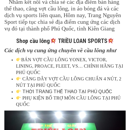
Nhằm kết nối và chia sẻ các địa điểm bán hàng
thể thao, căng vợt cầu lông, in áo bóng đá và các
dịch vụ sports liên quan, Hôm nay, Trang Nguyên
Sport tiếp tục chia sẻ địa điểm cung ứng các dịch
vụ đó tại thành phố Phú Quốc, tỉnh Kiên Giang
Shop cầu lông
TRIỀU LOAN SPORTS
Các dịch vụ cung ứng chuyên về cầu lông như
BÁN VỢT CẦU LÔNG YONEX, VICTOR,
LINING, PROACE, FLEET, VS… CHÍNH HÃNG TẠI
PHÚ QUỐC
CĂNG DÂY VỢT CẦU LÔNG CHUẨN 4 NÚT, 2
NÚT TẠI PHÚ QUỐC
THỜI TRANG THỂ THAO TẠI PHÚ QUỐC
PHỤ KIỆN BỔ TRỢ MÔN CẦU LÔNG TẠI PHÚ
QUỐC