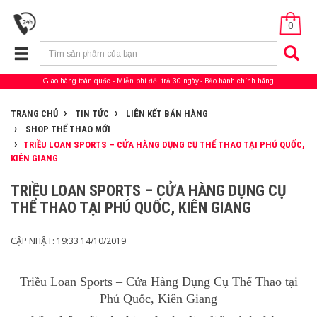
0
Giao hàng toàn quốc
Miễn phí đổi trả 30 ngày
Bảo hành chính hãng
TRANG CHỦ
TIN TỨC
LIÊN KẾT BÁN HÀNG
SHOP THỂ THAO MỚI
TRIỀU LOAN SPORTS – CỬA HÀNG DỤNG CỤ THỂ THAO TẠI PHÚ QUỐC,
KIÊN GIANG
TRIỀU LOAN SPORTS – CỬA HÀNG DỤNG CỤ
THỂ THAO TẠI PHÚ QUỐC, KIÊN GIANG
CẬP NHẬT: 19:33 14/10/2019
Triều Loan Sports – Cửa Hàng Dụng Cụ Thể Thao tại
Phú Quốc, Kiên Giang