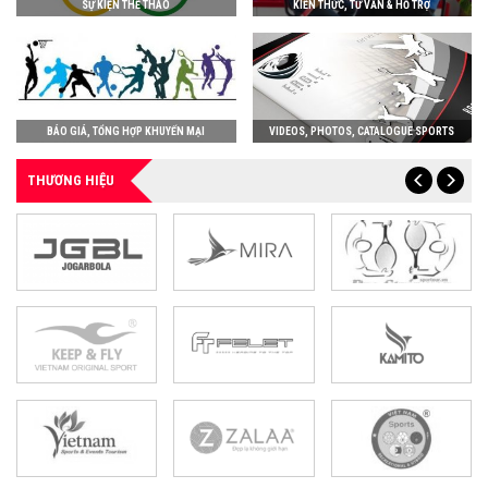
SỰ KIỆN THỂ THAO
KIẾN THỨC, TƯ VẤN & HỖ TRỢ
BÁO GIÁ, TỔNG HỢP KHUYẾN MẠI
VIDEOS, PHOTOS, CATALOGUE SPORTS
THƯƠNG HIỆU