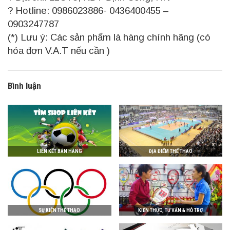
?
Hotline: 0986023886- 0436400455 –
0903247787
(*) Lưu ý: Các sản phẩm là hàng chính hãng (có
hóa đơn V.A.T nếu cần )
Bình luận
LIÊN KẾT BÁN HÀNG
ĐỊA ĐIỂM THỂ THAO
SỰ KIỆN THỂ THAO
KIẾN THỨC, TƯ VẤN & HỖ TRỢ