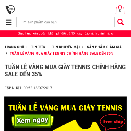
0
Giao hàng toàn quốc
Miễn phí đổi trả 30 ngày
Bảo hành chính hãng
TRANG CHỦ
TIN TỨC
TIN KHUYẾN MẠI
SẢN PHẨM GIẢM GIÁ
TUẦN LỄ VÀNG MUA GIÀY TENNIS CHÍNH HÃNG SALE ĐẾN 35%
TUẦN LỄ VÀNG MUA GIÀY TENNIS CHÍNH HÃNG
SALE ĐẾN 35%
CẬP NHẬT: 09:53 18/07/2017