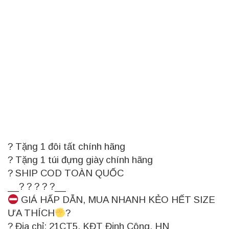
?
Tặng 1 đôi tất chính hãng
?
Tặng 1 túi đựng giày chính hãng
?
SHIP COD TOÀN QUỐC
__
?
?
?
?
?
__
GIÁ HẤP DẪN, MUA NHANH KẺO HẾT SIZE
ƯA THÍCH
?
?
Địa chỉ: 21CT5, KĐT Định Công, HN