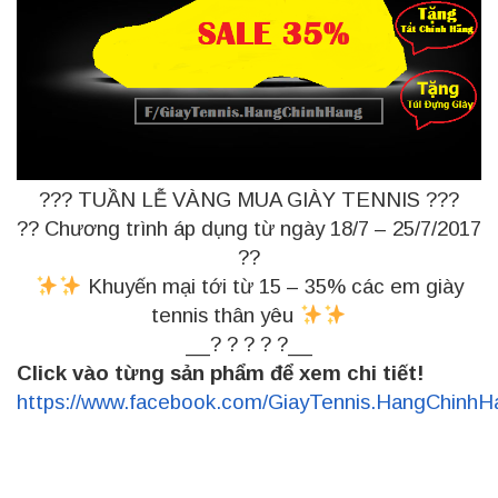
?
?
?
TUẦN LỄ VÀNG MUA GIÀY TENNIS
?
?
?
?
?
Chương trình áp dụng từ ngày 18/7 – 25/7/2017
?
?
Khuyến mại tới từ 15 – 35% các em giày
tennis thân yêu
__
?
?
?
?
?
__
Click vào từng sản phẩm để xem chi tiết!
https://www.facebook.com/GiayTennis.HangChinhH