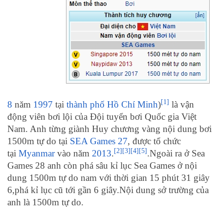
[1]
8
năm
1997
tại
thành phố Hồ Chí Minh
)
là vận
động viên bơi lội của Đội tuyển bơi Quốc gia Việt
Nam. Anh từng giành Huy chương vàng nội dung bơi
1500m tự do tại
SEA Games 27
, được tổ chức
[2]
[3]
[4]
[5]
tại
Myanmar
vào năm
2013
.
.Ngoài ra ở Sea
Games 28 anh còn phá sâu kỉ lục Sea Games ở nội
dung 1500m tự do nam với thời gian 15 phút 31 giây
6,phá kỉ lục cũ tới gần 6 giây.Nội dung sở trường của
anh là 1500m tự do.