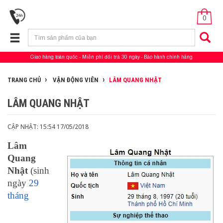
0
Giao hàng toàn quốc
Miễn phí đổi trả 30 ngày
Bảo hành chính hãng
TRANG CHỦ
VẬN ĐỘNG VIÊN
LÂM QUANG NHẬT
LÂM QUANG NHẬT
CẬP NHẬT: 15:54 17/05/2018
Lâm
Quang
Nhật
(sinh
ngày
29
tháng