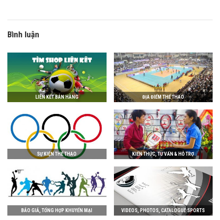
Bình luận
LIÊN KẾT BÁN HÀNG
ĐỊA ĐIỂM THỂ THAO
SỰ KIỆN THỂ THAO
KIẾN THỨC, TƯ VẤN & HỖ TRỢ
BÁO GIÁ, TỔNG HỢP KHUYẾN MẠI
VIDEOS, PHOTOS, CATALOGUE SPORTS