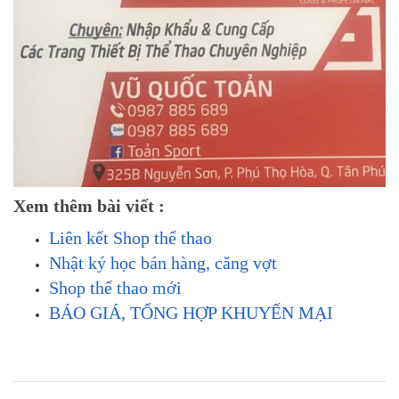
Xem thêm bài viết :
Liên kết Shop thể thao
Nhật ký học bán hàng, căng vợt
Shop thể thao mới
BÁO GIÁ, TỔNG HỢP KHUYẾN MẠI