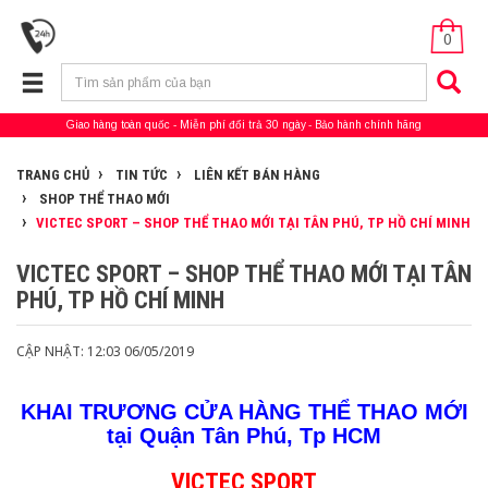
0
Giao hàng toàn quốc
Miễn phí đổi trả 30 ngày
Bảo hành chính hãng
TRANG CHỦ
TIN TỨC
LIÊN KẾT BÁN HÀNG
SHOP THỂ THAO MỚI
VICTEC SPORT – SHOP THỂ THAO MỚI TẠI TÂN PHÚ, TP HỒ CHÍ MINH
VICTEC SPORT – SHOP THỂ THAO MỚI TẠI TÂN
PHÚ, TP HỒ CHÍ MINH
CẬP NHẬT: 12:03 06/05/2019
KHAI TRƯƠNG CỬA HÀNG THỂ THAO MỚI
tại Quận Tân Phú, Tp HCM
VICTEC SPORT