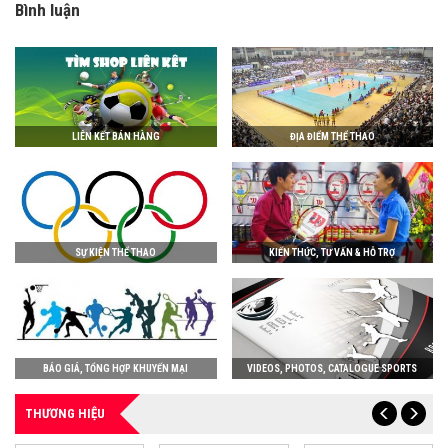
Bình luận
LIÊN KẾT BÁN HÀNG
ĐỊA ĐIỂM THỂ THAO
SỰ KIỆN THỂ THAO
KIẾN THỨC, TƯ VẤN & HỖ TRỢ
BÁO GIÁ, TỔNG HỢP KHUYẾN MẠI
VIDEOS, PHOTOS, CATALOGUE SPORTS
THƯƠNG HIỆU