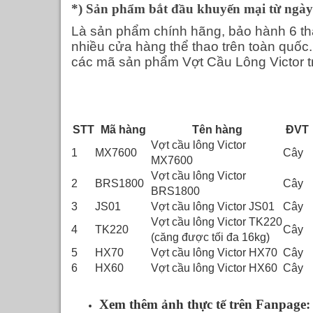
*) Sản phẩm bắt đầu khuyến mại từ ngày 
Là sản phẩm chính hãng, bảo hành 6 thá
nhiều cửa hàng thể thao trên toàn quốc
các mã sản phẩm Vợt Cầu Lông Victor t
STT
Mã hàng
Tên hàng
ĐVT
Vợt cầu lông Victor
1
MX7600
Cây
MX7600
Vợt cầu lông Victor
2
BRS1800
Cây
BRS1800
3
JS01
Vợt cầu lông Victor JS01
Cây
Vợt cầu lông Victor TK220
4
TK220
Cây
(căng được tối đa 16kg)
5
HX70
Vợt cầu lông Victor HX70
Cây
6
HX60
Vợt cầu lông Victor HX60
Cây
Xem thêm ảnh thực tế trên Fanpage: