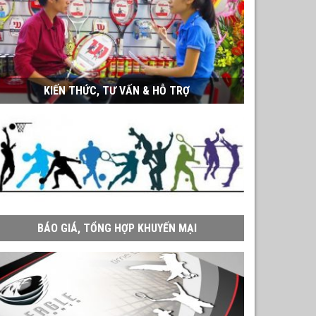
KIẾN THỨC, TƯ VẤN & HỖ TRỢ
BÁO GIÁ, TỔNG HỢP KHUYẾN MẠI