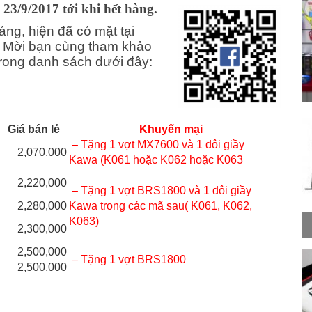
23/9/2017 tới khi hết hàng.
ng, hiện đã có mặt tại
. Mời bạn cùng tham khảo
rong danh sách dưới đây:
Giá bán lẻ
Khuyến mại
– Tặng 1 vợt MX7600
và 1 đôi giầy
2,070,000
Kawa (K061 hoặc K062 hoặc K063
2,220,000
– Tặng 1 vợt BRS1800
và 1 đôi giầy
2,280,000
Kawa trong các mã sau( K061, K062,
K063)
2,300,000
2,500,000
– Tặng 1 vợt BRS1800
2,500,000