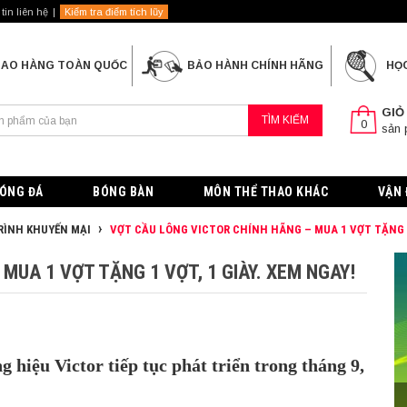
tin liên hệ
Kiểm tra điểm tích lũy
IAO HÀNG TOÀN QUỐC
BẢO HÀNH CHÍNH HÃNG
HỌ
GIỎ
TÌM KIẾM
0
sản
ÓNG ĐÁ
BÓNG BÀN
MÔN THỂ THAO KHÁC
VẬN 
ÌNH KHUYẾN MẠI
VỢT CẦU LÔNG VICTOR CHÍNH HÃNG – MUA 1 VỢT TẶNG 1 
MUA 1 VỢT TẶNG 1 VỢT, 1 GIÀY. XEM NGAY!
hiệu Victor tiếp tục phát triển trong tháng 9,