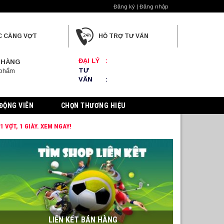
Đăng ký | Đăng nhập
C CĂNG VỢT
HỖ TRỢ TƯ VẤN
ĐẠI LÝ
:
 HÀNG
TƯ
 phẩm
VẤN
:
ĐỘNG VIÊN
CHỌN THƯƠNG HIỆU
VỢT, 1 GIÀY. XEM NGAY!
LIÊN KẾT BÁN HÀNG