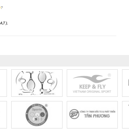
?
.T ).