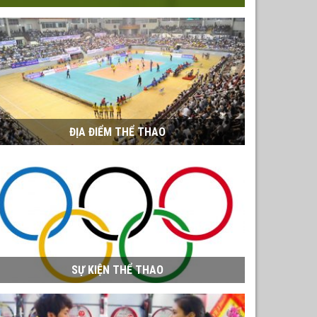
ĐỊA ĐIỂM THỂ THAO
SỰ KIỆN THỂ THAO