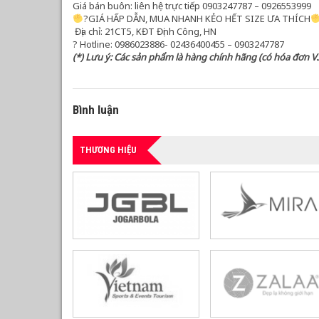
Giá bán buôn: liên hệ trực tiếp 0903247787 – 0926553999
?GIÁ HẤP DẪN, MUA NHANH KẺO HẾT SIZE ƯA THÍCH
Địa chỉ: 21CT5, KĐT Định Công, HN
?
Hotline: 0986023886- 02436400455 – 0903247787
(*) Lưu ý: Các sản phẩm là hàng chính hãng (có hóa đơn V.A
Bình luận
THƯƠNG HIỆU