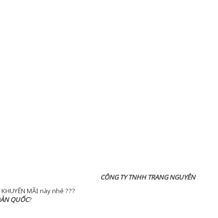
CÔNG TY TNHH TRANG NGUYÊN
ÊU KHUYẾN MÃI này nhé
?
?
?
OÀN QUỐC
?