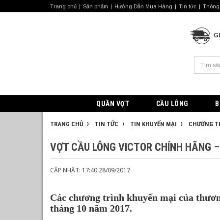
Trang chủ
Sản phẩm
Hướng Dẫn Mua Hàng
Tin tức
Thông 
G
QUẦN VỢT
CẦU LÔNG
B
TRANG CHỦ
TIN TỨC
TIN KHUYẾN MẠI
CHƯƠNG TR
VỢT CẦU LÔNG VICTOR CHÍNH HÃNG – 
CẬP NHẬT: 17:40 28/09/2017
Các chương trình khuyến mại của thương 
tháng 10 năm 2017.