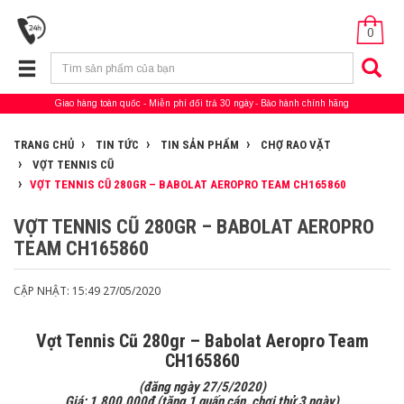
0
Giao hàng toàn quốc
Miễn phí đổi trả 30 ngày
Bảo hành chính hãng
TRANG CHỦ
TIN TỨC
TIN SẢN PHẨM
CHỢ RAO VẶT
VỢT TENNIS CŨ
VỢT TENNIS CŨ 280GR – BABOLAT AEROPRO TEAM CH165860
VỢT TENNIS CŨ 280GR – BABOLAT AEROPRO
TEAM CH165860
CẬP NHẬT: 15:49 27/05/2020
Vợt Tennis Cũ 280gr – Babolat Aeropro Team
CH165860
(đăng ngày 27/5/2020)
Giá: 1.800.000đ (tặng 1 quấn cán, chơi thử 3 ngày)