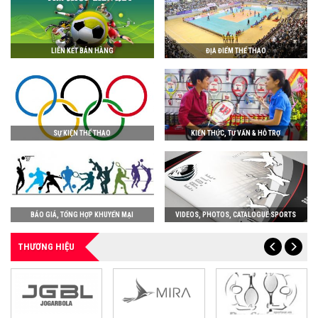
LIÊN KẾT BÁN HÀNG
ĐỊA ĐIỂM THỂ THAO
SỰ KIỆN THỂ THAO
KIẾN THỨC, TƯ VẤN & HỖ TRỢ
BÁO GIÁ, TỔNG HỢP KHUYẾN MẠI
VIDEOS, PHOTOS, CATALOGUE SPORTS
THƯƠNG HIỆU