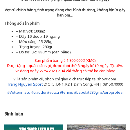
Vợt cũ chính hãng, tình trạng đang chơi bình thường, không bị nứt gãy
hàn om…
Thông số sản phẩm:
– Mặt vợt: 100in2
– Dây 16 dọc x 19 ngang
– Mức căng: 25-28kg
– Trọng lượng: 280gr
– Độ trợ lực: 330mm (cân bằng)
Sản phẩm bán giá 1.800.000đ (KMC)
Được tặng 1 quấn cán vợt, được chơi thử 3 ngày kể từ ngày đặt tiền.
SP đăng ngày 27/5/2020, quá vài tháng có thể ko còn hàng
Vì là sản phẩm cũ, shop chỉ giao dịch trực tiếp tại showroom
Trang Nguyên Sport
21CT5, DN1, KĐT Định Công, HN | 0815070000
#
Vottenniscu
#
traodoi
#
votcu
#
tennis
#
babolat280gr
#
Aeroproteam
Bình luận