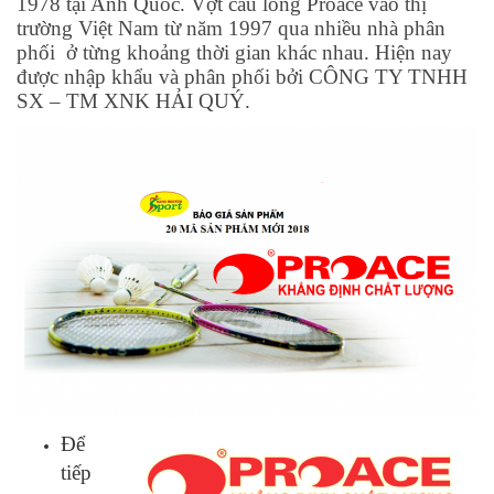
1978 tại Anh Quốc. Vợt cầu lông Proace vào thị
trường Việt Nam từ năm 1997 qua nhiều nhà phân
phối ở từng khoảng thời gian khác nhau. Hiện nay
được nhập khẩu và phân phối bởi CÔNG TY TNHH
SX – TM XNK HẢI QUÝ.
Để
tiếp