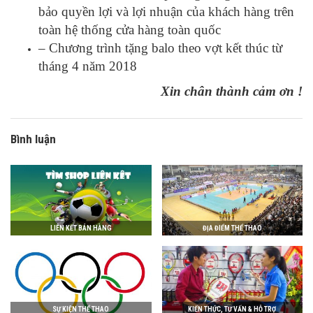
bảo quyền lợi và lợi nhuận của khách hàng trên
toàn hệ thống cửa hàng toàn quốc
– Chương trình tặng balo theo vợt kết thúc từ
tháng 4 năm 2018
Xin chân thành cảm ơn !
Bình luận
LIÊN KẾT BÁN HÀNG
ĐỊA ĐIỂM THỂ THAO
SỰ KIỆN THỂ THAO
KIẾN THỨC, TƯ VẤN & HỖ TRỢ