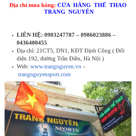
Địa chỉ mua hàng:
CỬA HÀNG THỂ THAO
TRANG NGUYÊN
LIÊN HỆ: 0903247787 – 0986023886 –
0436400455
Địa chỉ: 21CT5, DN1, KĐT Định Công ( Đối
diện 192, đường Trần Điền, Hà Nội )
Web:
www.trangnguyen.vn
–
trangnguyensport.com