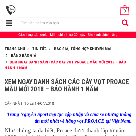
0
Giao hàng toàn quốc
Miễn phí đổi trả 30 ngày
Bảo hành chính hãng
TRANG CHỦ
TIN TỨC
BÁO GIÁ, TỔNG HỢP KHUYẾN MẠI
BẢNG BÁO GIÁ
XEM NGAY DANH SÁCH CÁC CÂY VỢT PROACE MẪU MỚI 2018 – BẢO
HÀNH 1 NĂM
XEM NGAY DANH SÁCH CÁC CÂY VỢT PROACE
MẪU MỚI 2018 – BẢO HÀNH 1 NĂM
CẬP NHẬT: 16:28 14/04/2018
Trang Nguyên Sport tiếp tục cập nhập và chia sẻ những thông
tin mới nhất về hãng vợt PROACE tại Việt Nam.
Như chúng ta đã biết, Proace được thành lập từ năm