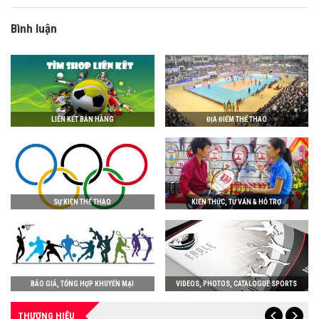
Bình luận
LIÊN KẾT BÁN HÀNG
ĐỊA ĐIỂM THỂ THAO
SỰ KIỆN THỂ THAO
KIẾN THỨC, TƯ VẤN & HỖ TRỢ
BÁO GIÁ, TỔNG HỢP KHUYẾN MẠI
VIDEOS, PHOTOS, CATALOGUE SPORTS
THƯƠNG HIỆU