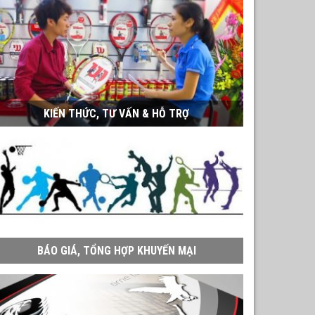
KIẾN THỨC, TƯ VẤN & HỖ TRỢ
BÁO GIÁ, TỔNG HỢP KHUYẾN MẠI