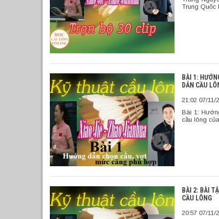
Trung Quốc l
BÀI 1: HƯỚN
DẪN CẦU LÔ
21:02 07/11/
Bài 1: Hướn
cầu lông của
BÀI 2: BÀI
CẦU LÔNG
20:57 07/11/