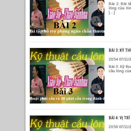
Bài 2: Bài 
lông của Xi
[…]
BÀI 3: KỸ T
20:54 07/11/
Bài 3: Kỹ th
cầu lông củ
BÀI 4: VỊ T
20:50 07/11/