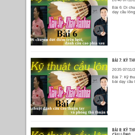
Bài 6: Di ch
dạy cầu lôn
BÀI 7: KỸ 
20:35 07/11/
Bài 7: Kỹ th
bài dạy cầu 
BÀI 8: KỸ T
CẦU LÔNG