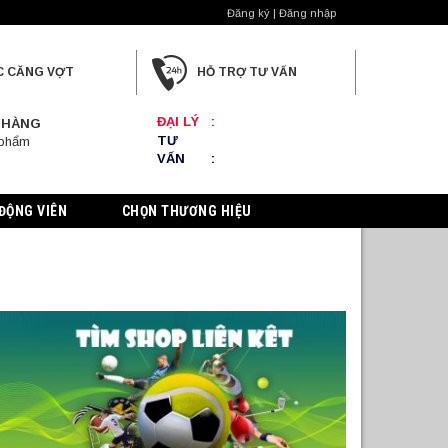
Đăng ký | Đăng nhập
C CĂNG VỢT
HỖ TRỢ TƯ VẤN
ĐẠI LÝ
:
 HÀNG
TƯ
 phẩm
VẤN
:
ĐỘNG VIÊN
CHỌN THƯƠNG HIỆU