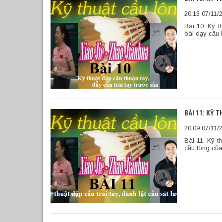
20:13 07/11/
Bài 10: Kỹ t
bài dạy cầu 
BÀI 11: KỸ 
20:09 07/11/
Bài 11: Kỹ t
cầu lông củ