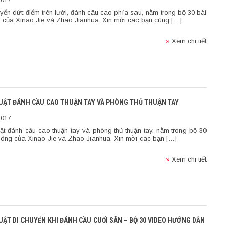
uyển dứt điểm trên lưới, đánh cầu cao phía sau, nằm trong bộ 30 bài
g của Xinao Jie và Zhao Jianhua. Xin mời các bạn cùng […]
»
Xem chi tiết
THUẬT ĐÁNH CẦU CAO THUẬN TAY VÀ PHÒNG THỦ THUẬN TAY
2017
uật đánh cầu cao thuận tay và phòng thủ thuận tay, nằm trong bộ 30
lông của Xinao Jie và Zhao Jianhua. Xin mời các bạn […]
»
Xem chi tiết
HUẬT DI CHUYỂN KHI ĐÁNH CẦU CUỐI SÂN – BỘ 30 VIDEO HƯỚNG DẪN