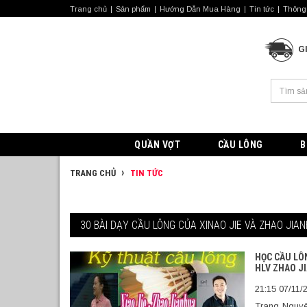
Trang chủ
Sản phẩm
Hướng Dẫn Mua Hàng
Tin tức
Thông 
G
QUẦN VỢT
CẦU LÔNG
B
TRANG CHỦ
TIN TỨC
30 BÀI DẠY CẦU LÔNG CỦA XINAO JIE VÀ ZHAO JIA
HỌC CẦU LÔ
HLV ZHAO JI
21:15 07/11/
Trang Nguyê