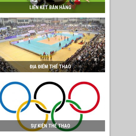
LIÊN KẾT BÁN HÀNG
ĐỊA ĐIỂM THỂ THAO
SỰ KIỆN THỂ THAO