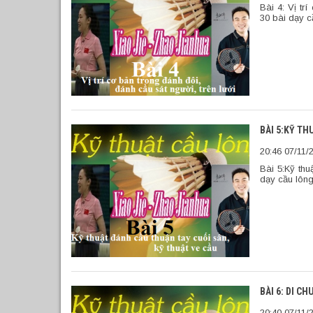
Bài 4: Vị tr
30 bài dạy c
BÀI 5:KỸ TH
20:46 07/11/
Bài 5:Kỹ thu
dạy cầu lông
BÀI 6: DI C
20:40 07/11/