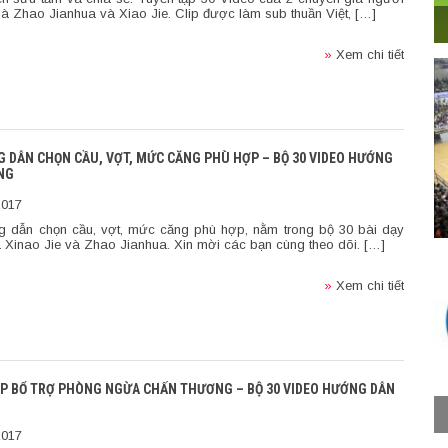
à Zhao Jianhua và Xiao Jie. Clip được làm sub thuần Việt, […]
»
Xem chi tiết
G DẪN CHỌN CẦU, VỢT, MỨC CĂNG PHÙ HỢP – BỘ 30 VIDEO HƯỚNG
NG
2017
g dẫn chọn cầu, vợt, mức căng phù hợp, nằm trong bộ 30 bài dạy
 Xinao Jie và Zhao Jianhua. Xin mời các bạn cùng theo dõi. […]
»
Xem chi tiết
 TẬP BỔ TRỢ PHÒNG NGỪA CHẤN THƯƠNG – BỘ 30 VIDEO HƯỚNG DẪN
2017