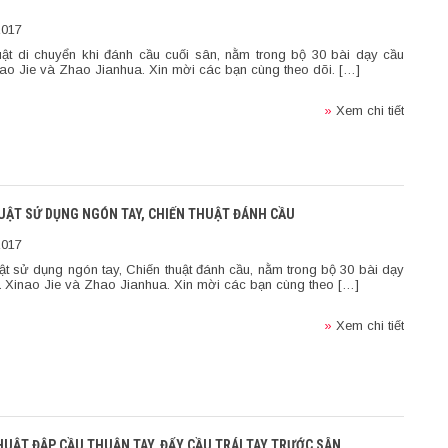
2017
uật di chuyển khi đánh cầu cuối sân, nằm trong bộ 30 bài dạy cầu
ao Jie và Zhao Jianhua. Xin mời các bạn cùng theo dõi. […]
»
Xem chi tiết
HUẬT SỬ DỤNG NGÓN TAY, CHIẾN THUẬT ĐÁNH CẦU
2017
uật sử dụng ngón tay, Chiến thuật đánh cầu, nằm trong bộ 30 bài dạy
 Xinao Jie và Zhao Jianhua. Xin mời các bạn cùng theo […]
»
Xem chi tiết
THUẬT ĐẬP CẦU THUẬN TAY, ĐẨY CẦU TRÁI TAY TRƯỚC SÂN