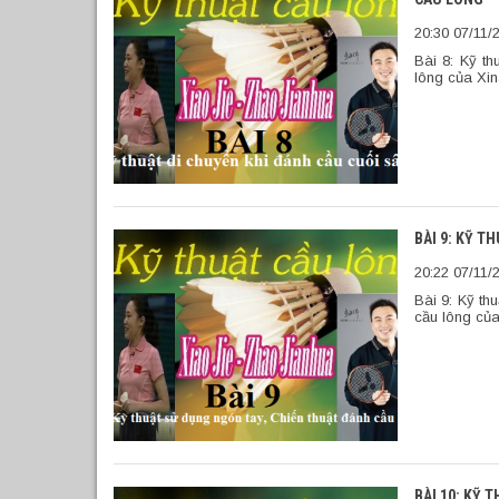
20:30 07/11/
Bài 8: Kỹ th
lông của Xin
BÀI 9: KỸ T
20:22 07/11/
Bài 9: Kỹ th
cầu lông của
BÀI 10: KỸ 