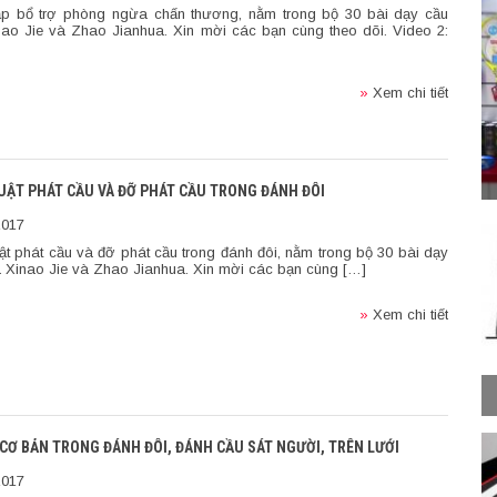
tập bổ trợ phòng ngừa chấn thương, nằm trong bộ 30 bài dạy cầu
nao Jie và Zhao Jianhua. Xin mời các bạn cùng theo dõi. Video 2:
»
Xem chi tiết
HUẬT PHÁT CẦU VÀ ĐỠ PHÁT CẦU TRONG ĐÁNH ĐÔI
2017
uật phát cầu và đỡ phát cầu trong đánh đôi, nằm trong bộ 30 bài dạy
a Xinao Jie và Zhao Jianhua. Xin mời các bạn cùng […]
»
Xem chi tiết
RÍ CƠ BẢN TRONG ĐÁNH ĐÔI, ĐÁNH CẦU SÁT NGƯỜI, TRÊN LƯỚI
2017