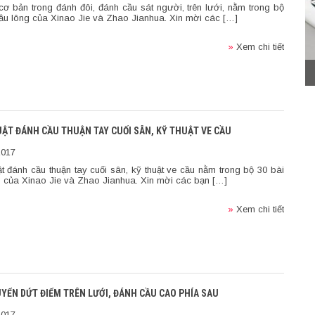
í cơ bản trong đánh đôi, đánh cầu sát người, trên lưới, nằm trong bộ
ầu lông của Xinao Jie và Zhao Jianhua. Xin mời các […]
»
Xem chi tiết
UẬT ĐÁNH CẦU THUẬN TAY CUỐI SÂN, KỸ THUẬT VE CẦU
2017
ật đánh cầu thuận tay cuối sân, kỹ thuật ve cầu nằm trong bộ 30 bài
 của Xinao Jie và Zhao Jianhua. Xin mời các bạn […]
»
Xem chi tiết
HUYỂN DỨT ĐIỂM TRÊN LƯỚI, ĐÁNH CẦU CAO PHÍA SAU
2017