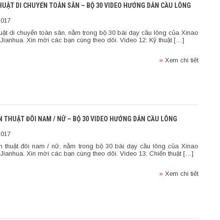
THUẬT DI CHUYỂN TOÀN SÂN – BỘ 30 VIDEO HƯỚNG DẪN CẦU LÔNG
2017
huật di chuyển toàn sân, nằm trong bộ 30 bài dạy cầu lông của Xinao
Jianhua. Xin mời các bạn cùng theo dõi. Video 12: Kỹ thuật […]
»
Xem chi tiết
ẾN THUẬT ĐÔI NAM / NỮ – BỘ 30 VIDEO HƯỚNG DẪN CẦU LÔNG
2017
n thuật đôi nam / nữ, nằm trong bộ 30 bài dạy cầu lông của Xinao
Jianhua. Xin mời các bạn cùng theo dõi. Video 13: Chiến thuật […]
»
Xem chi tiết