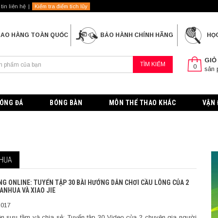
tin liên hệ
Kiểm tra điểm tích lũy
IAO HÀNG TOÀN QUỐC
BẢO HÀNH CHÍNH HÃNG
HỌ
GIỎ
TÌM KIẾM
0
sản
ÓNG ĐÁ
BÓNG BÀN
MÔN THỂ THAO KHÁC
VẬN 
NHUA
NG ONLINE: TUYỂN TẬP 30 BÀI HƯỚNG DẪN CHƠI CẦU LÔNG CỦA 2
ANHUA VÀ XIAO JIE
2017
n sưu tầm và chia sẻ: Tuyển tập 30 Video của 2 chuyên gia người