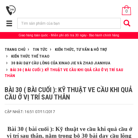
0
Giao hàng toàn quốc
Miễn phí đổi trả 30 ngày
Bảo hành chính hãng
TRANG CHỦ
TIN TỨC
KIẾN THỨC, TƯ VẤN & HỖ TRỢ
KIẾN THỨC THỂ THAO
30 BÀI DẠY CẦU LÔNG CỦA XINAO JIE VÀ ZHAO JIANHUA
BÀI 30 ( BÀI CUỐI ): KỸ THUẬT VE CẦU KHI QUẢ CẦU Ở VỊ TRÍ SAU
THÂN
BÀI 30 ( BÀI CUỐI ): KỸ THUẬT VE CẦU KHI QUẢ
CẦU Ở VỊ TRÍ SAU THÂN
CẬP NHẬT: 16:51 07/11/2017
Bài 30 ( bài cuối ): Kỹ thuật ve cầu khi quả cầu ở
vị trí sau thân, nằm trong bộ 30 bài dạy cầu lông