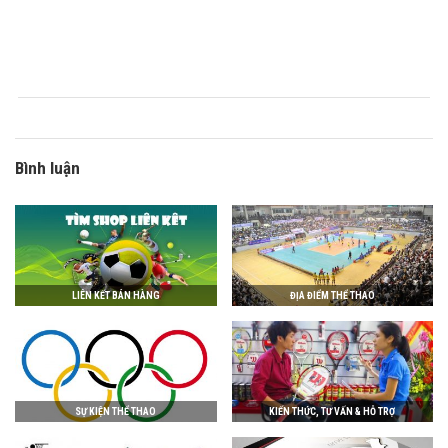
Bình luận
LIÊN KẾT BÁN HÀNG
ĐỊA ĐIỂM THỂ THAO
SỰ KIỆN THỂ THAO
KIẾN THỨC, TƯ VẤN & HỖ TRỢ