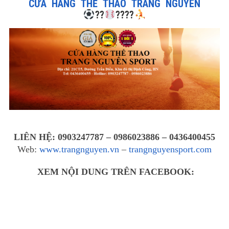
CỬA HÀNG THỂ THAO TRANG NGUYÊN
?
?
?
?
?
?
LIÊN HỆ: 0903247787 – 0986023886 – 0436400455
Web:
www.trangnguyen.vn
–
trangnguyensport.com
XEM NỘI DUNG TRÊN FACEBOOK: