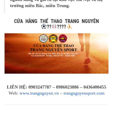
trường miền Bắc, miền Trung.
CỬA HÀNG THỂ THAO TRANG NGUYÊN
?
?
?
?
?
?
LIÊN HỆ: 0903247787 – 0986023886 – 0436400455
Web:
www.trangnguyen.vn
–
trangnguyensport.com