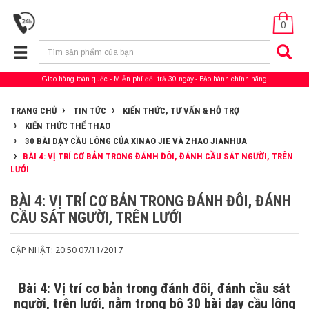
0
Giao hàng toàn quốc
Miễn phí đổi trả 30 ngày
Bảo hành chính hãng
TRANG CHỦ
TIN TỨC
KIẾN THỨC, TƯ VẤN & HỖ TRỢ
KIẾN THỨC THỂ THAO
30 BÀI DẠY CẦU LÔNG CỦA XINAO JIE VÀ ZHAO JIANHUA
BÀI 4: VỊ TRÍ CƠ BẢN TRONG ĐÁNH ĐÔI, ĐÁNH CẦU SÁT NGƯỜI, TRÊN
LƯỚI
BÀI 4: VỊ TRÍ CƠ BẢN TRONG ĐÁNH ĐÔI, ĐÁNH
CẦU SÁT NGƯỜI, TRÊN LƯỚI
CẬP NHẬT: 20:50 07/11/2017
Bài 4: Vị trí cơ bản trong đánh đôi, đánh cầu sát
người, trên lưới, nằm trong bộ 30 bài dạy cầu lông