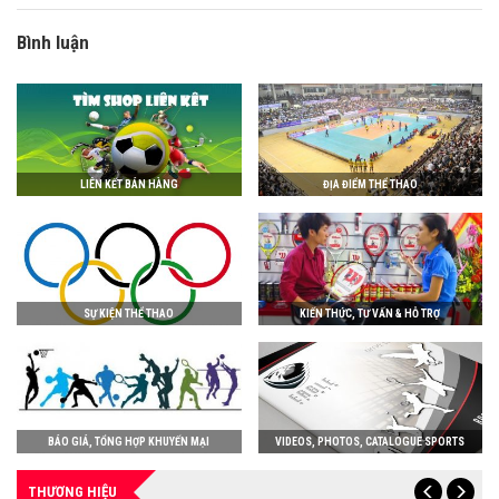
Bình luận
LIÊN KẾT BÁN HÀNG
ĐỊA ĐIỂM THỂ THAO
SỰ KIỆN THỂ THAO
KIẾN THỨC, TƯ VẤN & HỖ TRỢ
BÁO GIÁ, TỔNG HỢP KHUYẾN MẠI
VIDEOS, PHOTOS, CATALOGUE SPORTS
THƯƠNG HIỆU