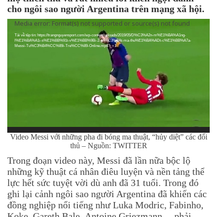
cho ngôi sao người Argentina trên mạng xã hội.
Trình
Media error: Format(s) not supported or source(s) not found
chơi
Tải về tệp tin: https://trangnguyensport.com/wp-content/uploads/2019/05/D%C3%A2n-m%E1%BA%A1ng-
Video
l%E1%BA%A1i-s%E1%BB%91t-v%E1%BB%9Bi-2-ph%C3%BAt-ma-thu%E1%BA%ADt-c%E1%BB%A7a-
Messi-Tu%C3%B4%CC%89i-Tre%CC%89-Online.mp4?_=1
Video Messi với những pha đi bóng ma thuật, “hủy diệt” các đối
thủ – Nguồn: TWITTER
Trong đoạn video này, Messi đã lần nữa bộc lộ
những kỹ thuật cá nhân điêu luyện và nền tảng thể
lực hết sức tuyệt vời dù anh đã 31 tuổi. Trong đó
ghi lại cảnh ngôi sao người Argentina đã khiến các
đồng nghiệp nổi tiếng như Luka Modric, Fabinho,
Koke, Gareth Bale, Antoine Griezmann… phải