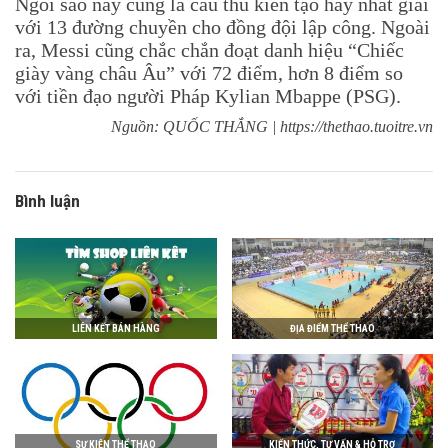
Ngôi sao này cũng là cầu thủ kiến tạo hay nhất giải
với 13 đường chuyền cho đồng đội lập công. Ngoài
ra, Messi cũng chắc chắn đoạt danh hiệu “Chiếc
giày vàng châu Âu” với 72 điểm, hơn 8 điểm so
với tiền đạo người Pháp Kylian Mbappe (PSG).
Nguồn: QUỐC THẮNG | https://thethao.tuoitre.vn
Bình luận
LIÊN KẾT BÁN HÀNG
ĐỊA ĐIỂM THỂ THAO
SỰ KIỆN THỂ THAO
KIẾN THỨC, TƯ VẤN & HỖ TRỢ