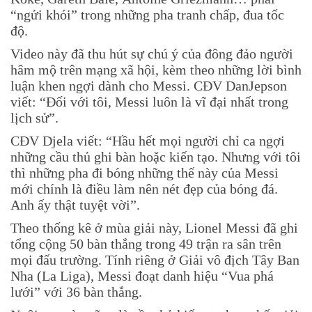
“ngửi khói” trong những pha tranh chấp, đua tốc
độ.
Video này đã thu hút sự chú ý của đông đảo người
hâm mộ trên mạng xã hội, kèm theo những lời bình
luận khen ngợi dành cho Messi. CĐV DanJepson
viết: “Đối với tôi, Messi luôn là vĩ đại nhất trong
lịch sử”.
CĐV Djela viết: “Hầu hết mọi người chỉ ca ngợi
những cầu thủ ghi bàn hoặc kiến tạo. Nhưng với tôi
thì những pha đi bóng những thế này của Messi
mới chính là điều làm nên nét đẹp của bóng đá.
Anh ấy thật tuyệt vời”.
Theo thống kê ở mùa giải này, Lionel Messi đã ghi
tổng cộng 50 bàn thắng trong 49 trận ra sân trên
mọi đấu trường. Tính riêng ở Giải vô địch Tây Ban
Nha (La Liga), Messi đoạt danh hiệu “Vua phá
lưới” với 36 bàn thắng.