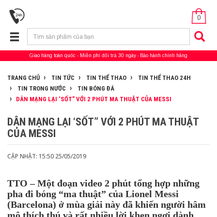
0
Giao hàng toàn quốc
Miễn phí đổi trả 30 ngày
Bảo hành chính hãng
TRANG CHỦ
TIN TỨC
TIN THỂ THAO
TIN THỂ THAO 24H
TIN TRONG NƯỚC
TIN BÓNG ĐÁ
DÂN MẠNG LẠI ‘SỐT” VỚI 2 PHÚT MA THUẬT CỦA MESSI
DÂN MẠNG LẠI ‘SỐT” VỚI 2 PHÚT MA THUẬT
CỦA MESSI
CẬP NHẬT: 15:50 25/05/2019
TTO – Một đoạn video 2 phút tổng hợp những
pha đi bóng “ma thuật” của Lionel Messi
(Barcelona) ở mùa giải này đã khiến người hâm
mộ thích thú và rất nhiều lời khen ngợi dành