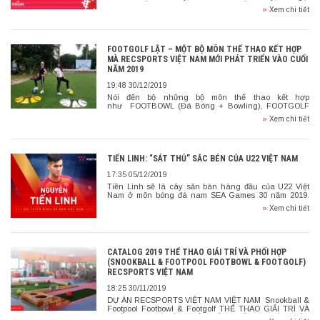
là Ngày lễ tình yêu hay là Ngày lễ tình nhân). Nó
»
Xem chi tiết
được đặt tên theo thánh Valentine, – một trong số
những vị thánh tử vì đạo Kitô […]
FOOTGOLF LẬT – MỘT BỘ MÔN THỂ THAO KẾT HỢP
MÀ RECSPORTS VIỆT NAM MỚI PHÁT TRIỂN VÀO CUỐI
NĂM 2019
19:48 30/12/2019
Nói đến bộ những bộ môn thể thao kết hợp
như FOOTBOWL (Đá Bóng + Bowling), FOOTGOLF
(Đá Bóng + Golf), SNOOKBALL (Đá Bóng + Bi-Da) tại
»
Xem chi tiết
Việt Nam trong những năm gần đây […]
TIẾN LINH: “SÁT THỦ” SẮC BÉN CỦA U22 VIỆT NAM
17:35 05/12/2019
Tiền Linh sẽ là cây săn bàn hàng đầu của U22 Việt
Nam ở môn bóng đá nam SEA Games 30 năm 2019.
Tiến Linh có lẽ là một trong […]
»
Xem chi tiết
CATALOG 2019 THỂ THAO GIẢI TRÍ VÀ PHỐI HỢP
(SNOOKBALL & FOOTPOOL FOOTBOWL & FOOTGOLF)
RECSPORTS VIỆT NAM
18:25 30/11/2019
DỰ ÁN RECSPORTS VIỆT NAM VIỆT NAM Snookball &
Footpool Footbowl & Footgolf THỂ THAO GIẢI TRÍ VÀ
PHỐI HỢP – VÌ SỨC KHỎE CỘNG ĐỒNG! GIỚI THIỆU