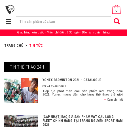
0
Giao hàng toàn quốc
Miễn phí đổi trả 30 ngày
Bảo hành chính hãng
TRANG CHỦ
TIN TỨC
TIN THỂ THAO 24H
YONEX BADMINTON 2021 – CATALOGUE
09:24 22/09/2021
Tiếp tục phát triển các sản phẩm mới trong năm
2021, Yonex mang đến cho làng thể thao thế giới
những sản phẩm chất lượng. Bạn đã dùng sản phẩm
»
Xem chi tiết
gì […]
[CẬP NHẬT] BÁO GIÁ SẢN PHẨM VỢT CẦU LÔNG
FLEET CHÍNH HÃNG TẠI TRANG NGUYÊN SPORT NĂM
2021