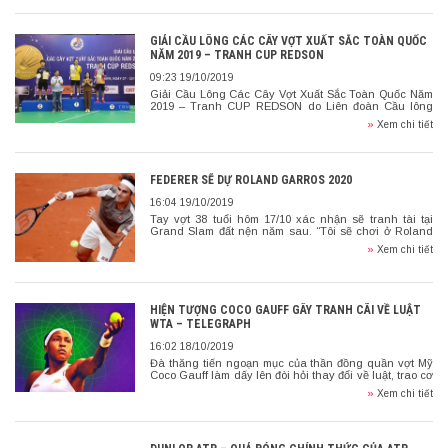
GIẢI CẦU LÔNG CÁC CÂY VỢT XUẤT SẮC TOÀN QUỐC
NĂM 2019 – TRANH CUP REDSON
09:23 19/10/2019
Giải Cầu Lông Các Cây Vợt Xuất Sắc Toàn Quốc Năm
2019 – Tranh CUP REDSON do Liên đoàn Cầu lông
Việt Nam phối hợp với Sở Văn hoá, Thể […]
»
Xem chi tiết
FEDERER SẼ DỰ ROLAND GARROS 2020
16:04 19/10/2019
Tay vợt 38 tuổi hôm 17/10 xác nhận sẽ tranh tài tại
Grand Slam đất nện năm sau. “Tôi sẽ chơi ở Roland
Garros 2020. Có thể, tôi sẽ không […]
»
Xem chi tiết
HIỆN TƯỢNG COCO GAUFF GÂY TRANH CÃI VỀ LUẬT
WTA – TELEGRAPH
16:02 18/10/2019
Đà thăng tiến ngoạn mục của thần đồng quần vợt Mỹ
Coco Gauff làm dấy lên đòi hỏi thay đổi về luật, trao cơ
hội nhiều hơn cho các tay […]
»
Xem chi tiết