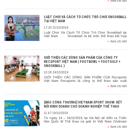
»
Xem chi tiết
CHUNG CHIẾN […]
LUẬT CHƠI VÀ CÁCH TỔ CHỨC TRÒ CHƠI SNOOKBALL
TẠI VIỆT NAM
17:20 31/10/2019
Luật Chơi Và Cách Tổ Chức Trò Chơi Snookball tại
Việt Nam Snookball là bộ môn thể thao kết hợp
giữa billiard (bi-da) truyền thống và bóng đá. Môn thể
»
Xem chi tiết
[…]
GIỚI THIỆU CÁC DÒNG SẢN PHẨM CỦA CÔNG TY
RECSPORT VIỆT NAM ( FOOTBOWL + FOOTGOLF +
SNOOKBALL )
10:18 24/10/2019
GIỚI THIỆU CÁC DÒNG SẢN PHẨM CỦA Recsports
Việt Nam Recsports là công ty thể thao sản xuất
những dòng sản phẩm cho các bộ môn mang tính chất
»
Xem chi tiết
có sự […]
[BÁO CÔNG THƯƠNG] VIETNAM SPORT SHOW: KẾT
NỐI KINH DOANH CHO DOANH NGHIỆP THỂ THAO
11:47 19/10/2019
Từ ngày 14 – 16/11/2019, tại Hà Nội sẽ diễn ra Triển
lãm Quốc tế Thể thao và giải trí Việt Nam (Vietnam
Sport Show). Đây là sự kiện toàn […]
»
Xem chi tiết