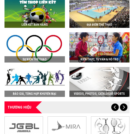
LIÊN KẾT BÁN HÀNG
ĐỊA ĐIỂM THỂ THAO
SỰ KIỆN THỂ THAO
KIẾN THỨC, TƯ VẤN & HỖ TRỢ
BÁO GIÁ, TỔNG HỢP KHUYẾN MẠI
VIDEOS, PHOTOS, CATALOGUE SPORTS
THƯƠNG HIỆU