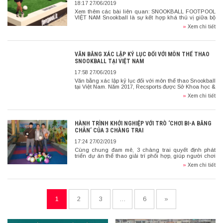
18:17 27/06/2019
Xem thêm các bài liên quan: SNOOKBALL FOOTPOOL
VIỆT NAM Snookball là sự kết hợp khá thú vị giữa bộ
môn billiard truyền thống và môn thể thao vua – bóng
»
Xem chi tiết
[…]
VĂN BẰNG XÁC LẬP KỶ LỤC ĐỐI VỚI MÔN THỂ THAO
SNOOKBALL TẠI VIỆT NAM
17:58 27/06/2019
Văn bằng xác lập kỷ lục đối với môn thể thao Snookball
tại Việt Nam. Năm 2017, Recsports được Sở Khoa học &
Công nghệ TP. Hồ Chí Minh đề […]
»
Xem chi tiết
HÀNH TRÌNH KHỞI NGHIỆP VỚI TRÒ ‘CHƠI BI-A BẰNG
CHÂN’ CỦA 3 CHÀNG TRAI
17:24 27/02/2019
Cùng chung đam mê, 3 chàng trai quyết định phát
triển dự án thể thao giải trí phối hợp, giúp người chơi
vừa giải trí, vừa rèn luyện thể chất. […]
»
Xem chi tiết
1
2
3
…
6
»