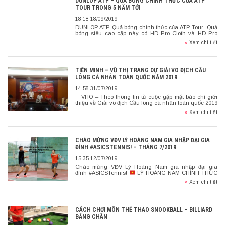
DUNLOP ATP – QUẢ BÓNG CHÍNH THỨC CỦA ATP
TOUR TRONG 5 NĂM TỚI
18:18 18/09/2019
DUNLOP ATP Quả bóng chính thức của ATP Tour Quả
bóng siêu cao cấp này có HD Pro Cloth và HD Pro
Core cho hiệu suất và tính nhất quán […]
»
Xem chi tiết
TIẾN MINH – VŨ THỊ TRANG DỰ GIẢI VÔ ĐỊCH CẦU
LÔNG CÁ NHÂN TOÀN QUỐC NĂM 2019
14:58 31/07/2019
VHO – Theo thông tin từ cuộc gặp mặt báo chí giới
thiệu về Giải vô địch Cầu lông cá nhân toàn quốc 2019
tranh giải Yonex – Sunrise vừa […]
»
Xem chi tiết
CHÀO MỪNG VĐV LÝ HOÀNG NAM GIA NHẬP ĐẠI GIA
ĐÌNH #ASICSTENNIS! – THÁNG 7/2019
15:35 12/07/2019
Chào mừng VĐV Lý Hoàng Nam gia nhập đại gia
đình #ASICSTennis!
LÝ HOÀNG NAM CHÍNH THỨC
LÀ TAY VỢT VIỆT NAM ĐẦU TIÊN NHẬN TÀI TRỢ TỪ
»
Xem chi tiết
ASICS. […]
CÁCH CHƠI MÔN THỂ THAO SNOOKBALL – BILLIARD
BẰNG CHÂN