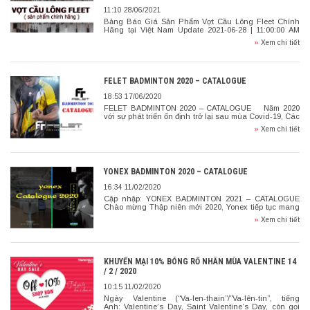
11:10 28/06/2021
Bảng Báo Giá Sản Phẩm Vợt Cầu Lông Fleet Chính
Hãng tại Việt Nam Update 2021-06-28 | 11:00:00 AM
Bảng báo giá mới update năm 2021 về vợt cầu lông
»
Xem chi tiết
Fleet […]
FELET BADMINTON 2020 – CATALOGUE
18:53 17/06/2020
FELET BADMINTON 2020 – CATALOGUE Năm 2020
với sự phát triển ổn định trở lại sau mùa Covid-19, Các
dòng sản phẩm thể thao của Felet Malaysia tiếp tục
»
Xem chi tiết
[…]
YONEX BADMINTON 2020 – CATALOGUE
16:34 11/02/2020
Cập nhập: YONEX BADMINTON 2021 – CATALOGUE
Chào mừng Thập niên mới 2020, Yonex tiếp tục mang
đến cho làng thể thao thế giới những sản phẩm chất
»
Xem chi tiết
lượng. Bạn đã dùng […]
KHUYẾN MẠI 10% BÓNG RỔ NHÂN MÙA VALENTINE 14
/ 2 / 2020
10:15 11/02/2020
Ngày Valentine (“Va-len-thain”/”Va-lên-tin”, tiếng
Anh: Valentine’s Day, Saint Valentine’s Day, còn gọi