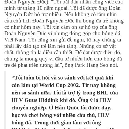
Đoàn Nguyên Đức): “Tôi bắt đầu nhận công việc của
mình từ tháng 10 năm ngoái. Tôi đã được ông Đoàn
Nguyên Đức hỗ trợ nhiều. Nếu không có tầm nhìn
của chủ tịch Đoàn Nguyên Đức thì bóng đá trẻ không
có như hôm nay. Tôi xin cảm ơn sự hỗ trợ của ông
Đoàn Nguyên Đức vì những đóng góp cho bóng đá
Việt Nam. Tôi cũng xin gửi đề nghị, từ nay chúng ta
phải lấy đào tạo trẻ làm nền tảng. Những cơ sở vật
chất, thông tin là điều cần thiết. Để đạt được điều đó,
chúng ta mong quý vị đầu tư nhiều hơn cho bóng đá
trẻ để phát triển tương lai”, ông Park Hang Seo nói.
“Tôi luôn bị hỏi và so sánh với kết quả khi
còn làm tại World Cup 2002. Từ nay không
nên so sánh nữa. Tôi là trợ lý trong BHL của
HLV Guus Hiddink khi đó. Ông ý là HLV
chuyên nghiệp. Ở Hàn Quốc tôi được dạy,
học và chơi bóng với nhiều cầu thủ, HLV
bóng đá. Trong thời gian làm với ông