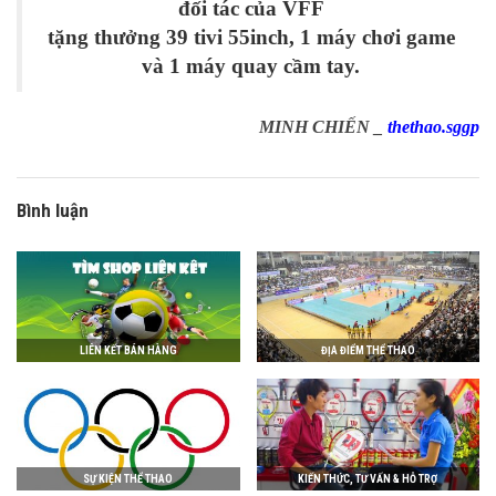
đối tác của VFF
tặng thưởng 39 tivi 55inch, 1 máy chơi game
và 1 máy quay cầm tay.
MINH CHIẾN _
thethao.sggp
Bình luận
LIÊN KẾT BÁN HÀNG
ĐỊA ĐIỂM THỂ THAO
SỰ KIỆN THỂ THAO
KIẾN THỨC, TƯ VẤN & HỖ TRỢ