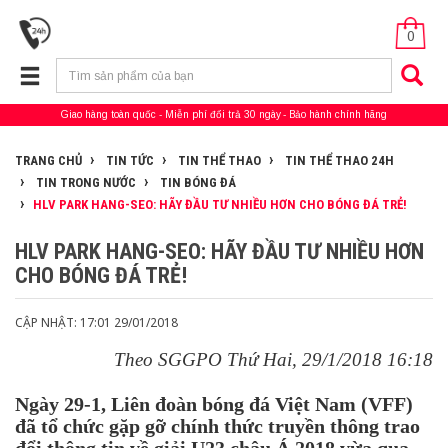
0
Giao hàng toàn quốc
Miễn phí đổi trả 30 ngày
Bảo hành chính hãng
TRANG CHỦ
TIN TỨC
TIN THỂ THAO
TIN THỂ THAO 24H
TIN TRONG NƯỚC
TIN BÓNG ĐÁ
HLV PARK HANG-SEO: HÃY ĐẦU TƯ NHIỀU HƠN CHO BÓNG ĐÁ TRẺ!
HLV PARK HANG-SEO: HÃY ĐẦU TƯ NHIỀU HƠN
CHO BÓNG ĐÁ TRẺ!
CẬP NHẬT: 17:01 29/01/2018
Theo SGGPO
Thứ Hai, 29/1/2018 16:18
Ngày 29-1, Liên đoàn bóng đá Việt Nam (VFF)
đã tổ chức gặp gỡ chính thức truyền thông trao