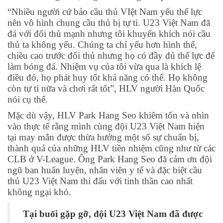
“Nhiều người cứ bảo cầu thủ VIệt Nam yếu thể lực
nên vô hình chung cầu thủ bị tự ti. U23 Việt Nam đã
đá với đối thủ mạnh nhưng tôi khuyến khích nói cầu
thủ ta không yếu. Chúng ta chỉ yếu hơn hình thể,
chiều cao trước đối thủ nhưng họ có đầy đủ thể lực để
làm bóng đá. Nhiệm vụ của tôi vừa qua là khích lệ
điều đó, họ phát huy tốt khả năng có thể. Họ không
còn tự ti nữa và chơi rất tốt”, HLV người Hàn Quốc
nói cụ thể.
Mặc dù vậy, HLV Park Hang Seo khiêm tốn và nhìn
vào thực tế rằng mình cùng đội U23 Việt Nam hiện
tại may mắn được thừa hưởng một số sự chuẩn bị,
thành quả của những HLV tiền nhiệm cũng như từ các
CLB ở V-League. Ông Park Hang Seo đã cảm ơn đội
ngũ ban huấn luyện, nhân viên y tế và đặc biệt cầu
thủ U23 Việt Nam thi đấu với tinh thần cao nhất
không ngại khó.
Tại buổi gặp gỡ, đội U23 Việt Nam đã được