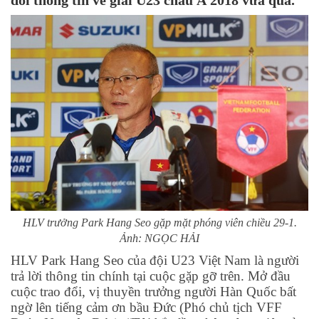
đổi thông tin về giải U23 châu Á 2018 vừa qua.
HLV trưởng Park Hang Seo gặp mặt phóng viên chiều 29-1.
Ảnh: NGỌC HẢI
HLV Park Hang Seo của đội U23 Việt Nam là người
trả lời thông tin chính tại cuộc gặp gỡ trên. Mở đầu
cuộc trao đổi, vị thuyền trưởng người Hàn Quốc bất
ngờ lên tiếng cảm ơn bầu Đức (Phó chủ tịch VFF