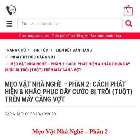
0
Giao hàng toàn quốc
Miễn phí đổi trả 30 ngày
Bảo hành chính hãng
TRANG CHỦ
TIN TỨC
LIÊN KẾT BÁN HÀNG
NHẬT KÝ HỌC CĂNG VỢT
MẸO VẶT NHÀ NGHỀ – PHẦN 2: CÁCH PHÁT HIỆN & KHẮC PHỤC DÂY
CƯỚC BỊ TRÔI (TUỘT) TRÊN MÁY CĂNG VỢT
MẸO VẶT NHÀ NGHỀ – PHẦN 2: CÁCH PHÁT
HIỆN & KHẮC PHỤC DÂY CƯỚC BỊ TRÔI (TUỘT)
TRÊN MÁY CĂNG VỢT
CẬP NHẬT: 09:38 13/10/2020
Mẹo Vặt Nhà Nghề – Phần 2