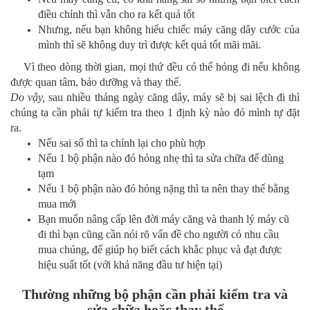
điều chỉnh thì vẫn cho ra kết quả tốt
Nhưng, nếu bạn không hiểu chiếc máy căng dây cước của
mình thì sẽ không duy trì được kết quả tốt mãi mãi.
Vì theo dòng thời gian, mọi thứ đều có thể hỏng đi nếu không
được quan tâm, bảo dưỡng và thay thế.
Do vậy,
sau nhiều tháng ngày căng dây, máy sẽ bị sai lệch đi thì
chúng ta cần phải tự kiểm tra theo 1 định kỳ nào đó mình tự đặt
ra.
Nếu sai số thì ta chỉnh lại cho phù hợp
Nếu 1 bộ phận nào đó hỏng nhẹ thì ta sửa chữa để dùng
tạm
Nếu 1 bộ phận nào đó hỏng nặng thì ta nên thay thế bằng
mua mới
Bạn muốn nâng cấp lên đời máy căng và thanh lý máy cũ
đi thì bạn cũng cần nói rõ vấn đề cho người có nhu cầu
mua chúng, để giúp họ biết cách khắc phục và đạt được
hiệu suất tốt (với khả năng đầu tư hiện tại)
Thường những bộ phận cần phải kiểm tra và
sửa chữa hoặc thay thế