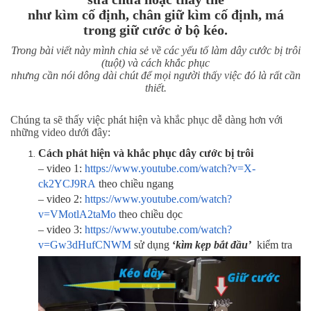
như k
ìm cố định
,
chân giữ kìm cố định
,
má
trong giữ cước ở bộ kéo.
Trong bài viết này mình chia sẻ về các yếu tố làm dây cước bị trôi
(tuột) và cách khắc phục
nhưng cần nói dông dài chút để mọi người thấy việc đó là rất cần
thiết.
Chúng ta sẽ thấy việc phát hiện và khắc phục dễ dàng hơn với
những video dưới đây:
Cách phát hiện và khắc phục dây cước bị trôi
– video 1:
https://www.youtube.com/watch?v=X-
ck2YCJ9RA
theo chiều ngang
– video 2:
https://www.youtube.com/watch?
v=VMotlA2taMo
theo chiều dọc
– video 3:
https://www.youtube.com/watch?
v=Gw3dHufCNWM
sử dụng
‘
kìm kẹp bắt đầu’
kiểm tra