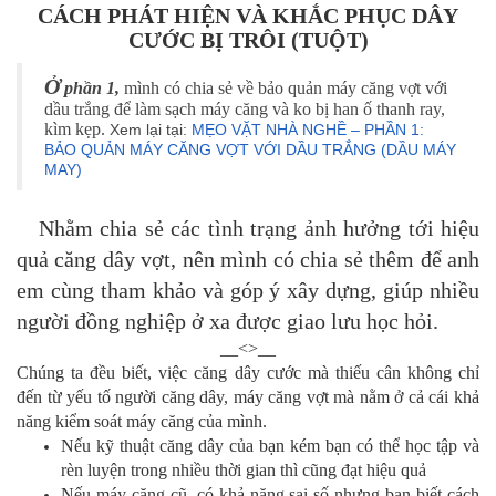
CÁCH PHÁT HIỆN VÀ KHẮC PHỤC DÂY
CƯỚC BỊ TRÔI (TUỘT)
Ở
phần 1,
mình có chia sẻ về bảo quản máy căng vợt với
dầu trắng để làm sạch máy căng và ko bị han ố thanh ray,
kìm kẹp.
Xem lại tại:
MẸO VẶT NHÀ NGHỀ – PHẦN 1:
BẢO QUẢN MÁY CĂNG VỢT VỚI DẦU TRẮNG (DẦU MÁY
MAY)
Nhằm chia sẻ các tình trạng ảnh hưởng tới hiệu
quả căng dây vợt, nên mình có chia sẻ thêm để anh
em cùng tham khảo và góp ý xây dựng, giúp nhiều
người đồng nghiệp ở xa được giao lưu học hỏi.
__<>__
C
húng ta đều biết, việc căng dây cước mà thiếu cân không chỉ
đến từ yếu tố
người căng dây, máy căng vợt
mà nằm ở cả cái khả
năng kiểm soát máy căng của mình.
Nếu kỹ thuật căng dây của bạn kém bạn có thể học tập và
rèn luyện trong nhiều thời gian thì cũng đạt hiệu quả
Nếu máy căng cũ, có khả năng sai số nhưng bạn biết cách