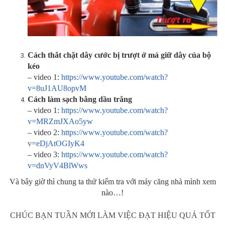
Cách thắt chặt dây cước bị trượt ở má giữ dây của bộ
kéo
– video 1:
https://www.youtube.com/watch?
v=8uJ1AU8opvM
Cách làm sạch bằng dầu trắng
– video 1:
https://www.youtube.com/watch?
v=MRZmJXAo5yw
– video 2:
https://www.youtube.com/watch?
v=eDjAtOGIyK4
– video 3:
https://www.youtube.com/watch?
v=dnVyV4BlWws
Và bây giờ thì chung ta thử kiểm tra với máy căng nhà mình xem
nào…!
CHÚC BẠN TUẦN MỚI LÀM VIỆC ĐẠT HIỆU QUẢ TỐT