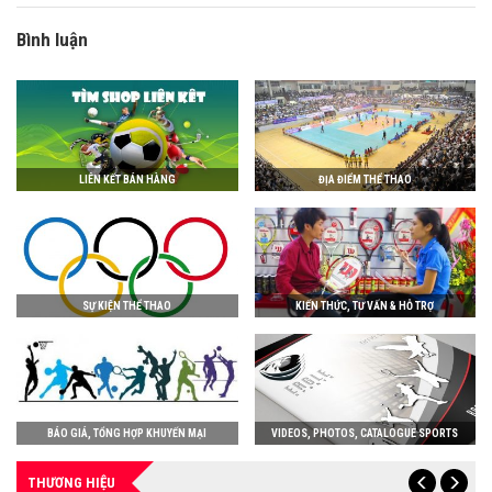
Bình luận
LIÊN KẾT BÁN HÀNG
ĐỊA ĐIỂM THỂ THAO
SỰ KIỆN THỂ THAO
KIẾN THỨC, TƯ VẤN & HỖ TRỢ
BÁO GIÁ, TỔNG HỢP KHUYẾN MẠI
VIDEOS, PHOTOS, CATALOGUE SPORTS
THƯƠNG HIỆU