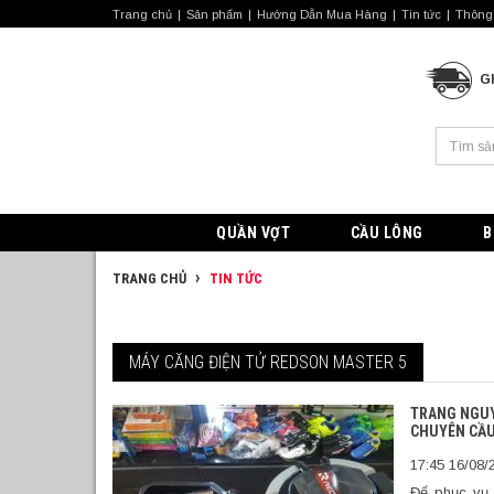
Trang chủ
Sản phẩm
Hướng Dẫn Mua Hàng
Tin tức
Thông 
G
QUẦN VỢT
CẦU LÔNG
B
TRANG CHỦ
TIN TỨC
MÁY CĂNG ĐIỆN TỬ REDSON MASTER 5
TRANG NGUY
CHUYÊN CẦU
17:45 16/08/
Để phục vụ 