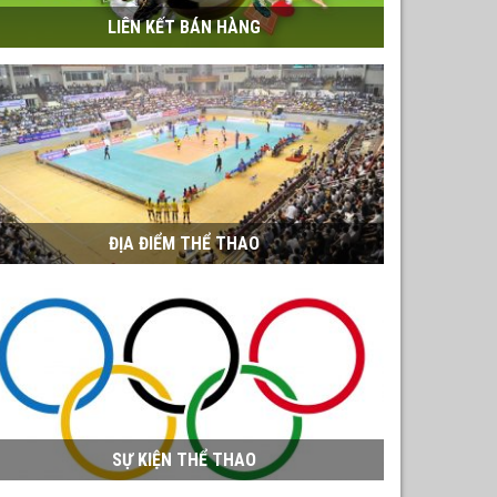
LIÊN KẾT BÁN HÀNG
ĐỊA ĐIỂM THỂ THAO
SỰ KIỆN THỂ THAO