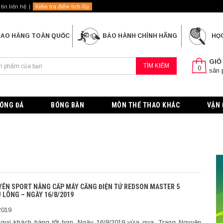
tin liên hệ
Kiểm tra điểm tích lũy
IAO HÀNG TOÀN QUỐC
BẢO HÀNH CHÍNH HÃNG
HỌ
GIỎ
TÌM KIẾM
0
sản
ÓNG ĐÁ
BÓNG BÀN
MÔN THỂ THAO KHÁC
VẬN 
ÊN SPORT NÂNG CẤP MÁY CĂNG ĐIỆN TỬ REDSON MASTER 5
 LÔNG – NGÀY 16/8/2019
2019
quý khách hàng tốt hơn. Ngày 16/8/2019 vừa qua, Trang Nguyên