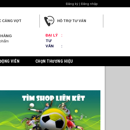
Đăng ký | Đăng nhập
C CĂNG VỢT
HỖ TRỢ TƯ VẤN
ĐẠI LÝ
:
 HÀNG
TƯ
 phẩm
VẤN
:
ĐỘNG VIÊN
CHỌN THƯƠNG HIỆU