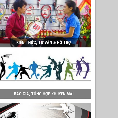
KIẾN THỨC, TƯ VẤN & HỖ TRỢ
BÁO GIÁ, TỔNG HỢP KHUYẾN MẠI