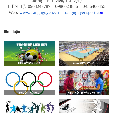
đường Trần Điền, Hà Nội )
LIÊN HỆ: 0903247787 – 0986023886 – 0436400455
Web:
www.trangnguyen.vn
–
trangnguyensport.c
om
Bình luận
LIÊN KẾT BÁN HÀNG
ĐỊA ĐIỂM THỂ THAO
SỰ KIỆN THỂ THAO
KIẾN THỨC, TƯ VẤN & HỖ TRỢ