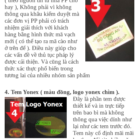
( theo nguồn tin từ nhà PP cho
hay ), Không phải vì không
thông qua khâu kiểm duyệt mà
các đơn vị PP phải có trách
nhiệm giải thích với khách
hàng bằng hình thức mã vạch
mới ( có thể tạo ra mã cào như
ở trên để ). Điều này giúp cho
các vấn đề về thủ tục pháp lý
được cải thiện. Và cũng là cách
thức xác thực phổ biến trong
tương lai của nhiều nhóm sản phẩm
4. Tem Yonex ( màu đồng, logo yonex chìm ).
Đây là phần tem được
thiết kế và in trực tiếp
trên bao bì mà không
thông qua việc dính như
lại như các tem trước đó.
Tem này cố định mãi mãi