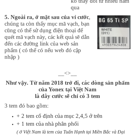
ko thay đổi từ nhiều năm
qua
5. Ngoài ra, ở mặt sau của vỉ cước
,
chúng ta còn thấy mục mã vạch, bạn
cũng có thể sử dụng điện thoại để
quét mã vạch này, các kết quả sẽ dẫn
đến các đường link của web sản
phẩm ( có thể có nếu web đó cập
nhập )
__<>__
Như vậy. Từ năm 2018 trở đi, các dòng sản phẩm
của Yonex tại Việt Nam
là dây cước sẽ chỉ có 3 tem
3 tem đó bao gồm:
+ 2 tem cố định của mục 2,4,5 ở trên
+
1 tem của nhà phân phối
( ở Việt Nam là tem của Tuấn Hạnh tại Miền Bắc và Đại