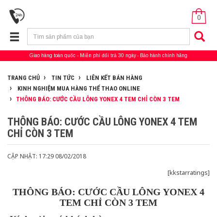
0
Giao hàng toàn quốc
Miễn phí đổi trả 30 ngày
Bảo hành chính hãng
TRANG CHỦ
TIN TỨC
LIÊN KẾT BÁN HÀNG
KINH NGHIỆM MUA HÀNG THỂ THAO ONLINE
THÔNG BÁO: CƯỚC CẦU LÔNG YONEX 4 TEM CHỈ CÒN 3 TEM
THÔNG BÁO: CƯỚC CẦU LÔNG YONEX 4 TEM
CHỈ CÒN 3 TEM
CẬP NHẬT: 17:29 08/02/2018
[kkstarratings]
THÔNG BÁO: CƯỚC CẦU LÔNG YONEX 4
TEM CHỈ CÒN 3 TEM