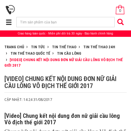
0
Giao hàng toàn quốc
Miễn phí đổi trả 30 ngày
Bảo hành chính hãng
TRANG CHỦ
TIN TỨC
TIN THỂ THAO
TIN THỂ THAO 24H
TIN THỂ THAO QUỐC TẾ
TIN CẦU LÔNG
[VIDEO] CHUNG KẾT NỘI DUNG ĐƠN NỮ GIẢI CẦU LÔNG VÔ ĐỊCH THẾ
GIỚI 2017
[VIDEO] CHUNG KẾT NỘI DUNG ĐƠN NỮ GIẢI
CẦU LÔNG VÔ ĐỊCH THẾ GIỚI 2017
CẬP NHẬT: 14:24 31/08/2017
[Video] Chung kết nội dung đơn nữ giải cầu lông
Vô địch thế giới 2017