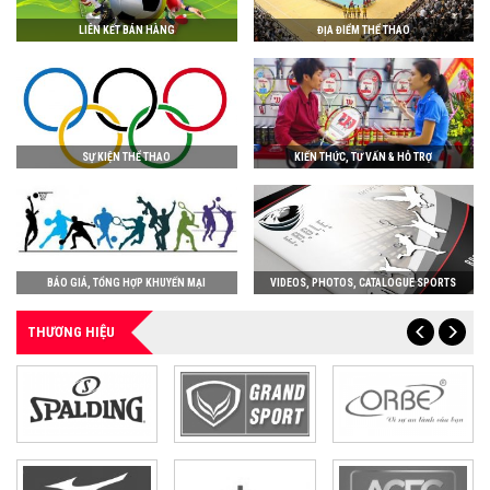
LIÊN KẾT BÁN HÀNG
ĐỊA ĐIỂM THỂ THAO
SỰ KIỆN THỂ THAO
KIẾN THỨC, TƯ VẤN & HỖ TRỢ
BÁO GIÁ, TỔNG HỢP KHUYẾN MẠI
VIDEOS, PHOTOS, CATALOGUE SPORTS
THƯƠNG HIỆU