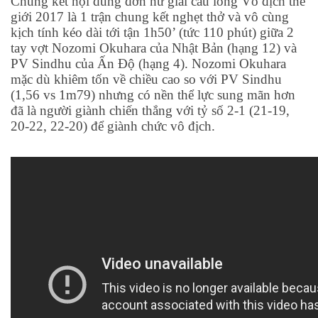
Chung kết nội dung đơn nữ giải cầu lông Vô địch thế
giới 2017 là 1 trận chung kết nghẹt thở và vô cùng
kịch tính kéo dài tới tận 1h50’ (tức 110 phút) giữa 2
tay vợt Nozomi Okuhara của Nhật Bản (hạng 12) và
PV Sindhu của Ấn Độ (hạng 4). Nozomi Okuhara
mặc dù khiêm tốn về chiều cao so với PV Sindhu
(1,56 vs 1m79) nhưng có nền thể lực sung mãn hơn
đã là người giành chiến thắng với tỷ số 2-1 (21-19,
20-22, 22-20) để giành chức vô địch.