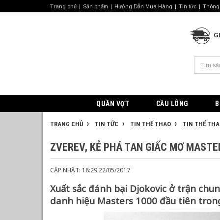
Trang chủ
Sản phẩm
Hướng Dẫn Mua Hàng
Tin tức
Thông 
G
QUẦN VỢT
CẦU LÔNG
B
TRANG CHỦ
TIN TỨC
TIN THỂ THAO
TIN THỂ THA
ZVEREV, KẺ PHÁ TAN GIẤC MƠ MASTE
CẬP NHẬT: 18:29 22/05/2017
Xuất sắc đánh bại Djokovic ở trận chu
danh hiệu Masters 1000 đầu tiên tron