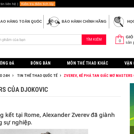
tin liên hệ
Kiểm tra điểm tích lũy
IAO HÀNG TOÀN QUỐC
BẢO HÀNH CHÍNH HÃNG
HỌ
GIỎ
TÌM KIẾM
0
sản
ÓNG ĐÁ
BÓNG BÀN
MÔN THỂ THAO KHÁC
VẬN 
O 24H
TIN THỂ THAO QUỐC TẾ
ZVEREV, KẺ PHÁ TAN GIẤC MƠ MASTERS
RS CỦA DJOKOVIC
ng kết tại Rome, Alexander Zverev đã giành
g sự nghiệp.