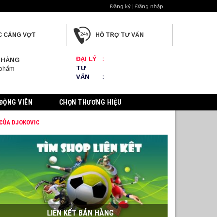
Đăng ký | Đăng nhập
C CĂNG VỢT
HỖ TRỢ TƯ VẤN
ĐẠI LÝ
:
 HÀNG
TƯ
 phẩm
VẤN
:
ĐỘNG VIÊN
CHỌN THƯƠNG HIỆU
 CỦA DJOKOVIC
LIÊN KẾT BÁN HÀNG