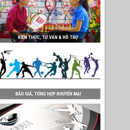
KIẾN THỨC, TƯ VẤN & HỖ TRỢ
BÁO GIÁ, TỔNG HỢP KHUYẾN MẠI