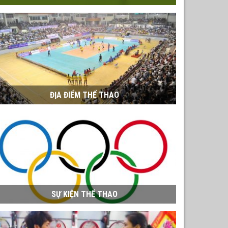
ĐỊA ĐIỂM THỂ THAO
SỰ KIỆN THỂ THAO