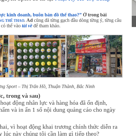
 vực kinh doanh, buôn bán đồ thể thao?”
Ở trong bài
Ad
cũng đã từng gạch đầu dòng từng ý, từng câu
ÀNG THỂ THAO
.
c có thể vào
tải về
để tham khảo.
ng Sport – Thị Trấn Hồ, Thuận Thành, Bắc Ninh
, trong và sau)
 hoạt động nhân lực và hàng hóa đã ổn định,
phẩm và in ấn 1 số nội dung quảng cáo cho ngày
ai, vì hoạt động khai trương chính thức diễn ra
 lúc này chúng tôi cần làm gì tiếp theo?