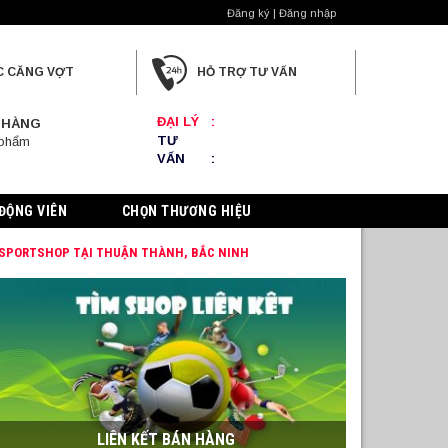
Đăng ký | Đăng nhập
C CĂNG VỢT
HỖ TRỢ TƯ VẤN
ĐẠI LÝ
:
 HÀNG
TƯ
 phẩm
VẤN
:
ĐỘNG VIÊN
CHỌN THƯƠNG HIỆU
 SPORTSHOP TẠI THUẬN THÀNH, BẮC NINH
LIÊN KẾT BÁN HÀNG