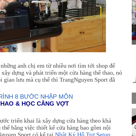
những anh chị em từ nhiều nơi tìm tới shop để
 xây dựng và phát triển một cửa hàng thể thao, nó
ỏi giao lưu mà cụ thể thì TrangNguyen Sport đã
TRÌNH 8 BƯỚC NHẬP MÔN
THAO & HỌC CĂNG VỢT
bước triển khai là xây dựng cửa hàng theo khả
 thể bằng việc thiết kế cửa hàng bao gồm nội
guyen Sport có kể tại
Nhật Ký Hỗ Trợ Setup