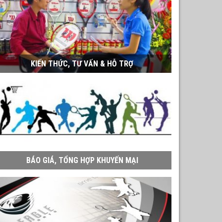
KIẾN THỨC, TƯ VẤN & HỖ TRỢ
BÁO GIÁ, TỔNG HỢP KHUYẾN MẠI