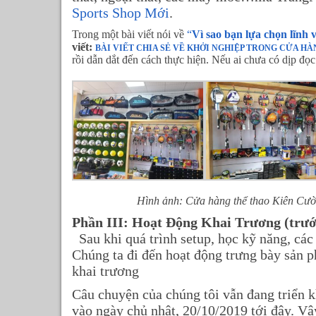
Sports Shop Mới
.
Trong một bài viết nói về
“
Vì sao bạn lựa chọn lĩnh
viết:
BÀI VIẾT CHIA SẺ VỀ KHỞI NGHIỆP TRONG CỬA H
rồi dẫn dắt đến cách thực hiện. Nếu ai chưa có dịp đọ
Hình ảnh: Cửa hàng thể thao Kiên Cườ
Phần III: Hoạt Động Khai Trương (trước
Sau khi quá trình setup, học kỹ năng, các
Chúng ta đi đến hoạt động trưng bày sản 
khai trương
Câu chuyện của chúng tôi vẫn đang triển kh
vào ngày chủ nhật, 20/10/2019 tới đây. Vậy