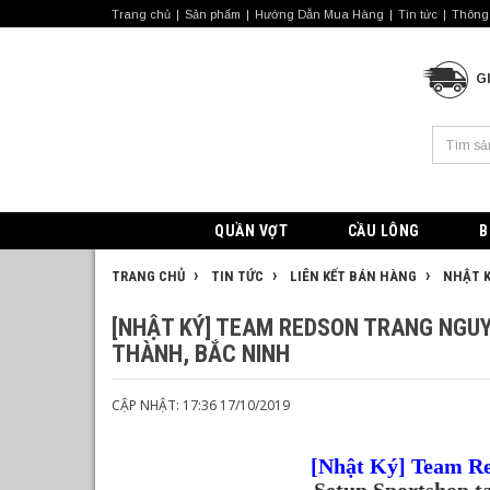
Trang chủ
Sản phẩm
Hướng Dẫn Mua Hàng
Tin tức
Thông 
G
QUẦN VỢT
CẦU LÔNG
B
TRANG CHỦ
TIN TỨC
LIÊN KẾT BÁN HÀNG
NHẬT K
[NHẬT KÝ] TEAM REDSON TRANG NGU
THÀNH, BẮC NINH
CẬP NHẬT: 17:36 17/10/2019
[Nhật Ký] Team Re