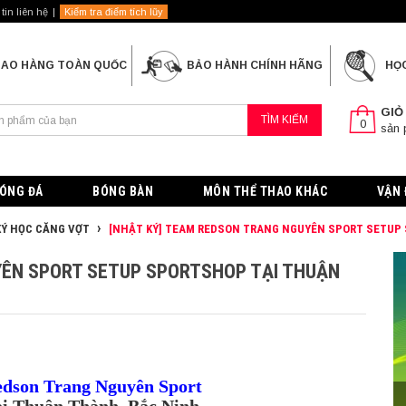
tin liên hệ
Kiểm tra điểm tích lũy
IAO HÀNG TOÀN QUỐC
BẢO HÀNH CHÍNH HÃNG
HỌ
GIỎ
TÌM KIẾM
0
sản
ÓNG ĐÁ
BÓNG BÀN
MÔN THỂ THAO KHÁC
VẬN 
Ý HỌC CĂNG VỢT
[NHẬT KÝ] TEAM REDSON TRANG NGUYÊN SPORT SETUP
YÊN SPORT SETUP SPORTSHOP TẠI THUẬN
dson Trang Nguyên Sport