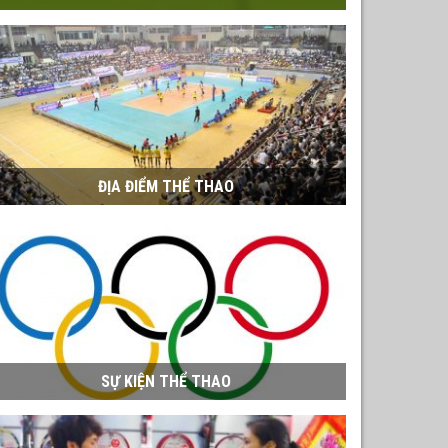
ĐỊA ĐIỂM THỂ THAO
SỰ KIỆN THỂ THAO