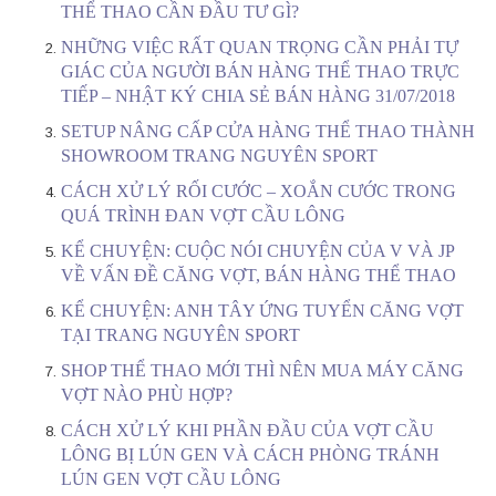
THỂ THAO CẦN ĐẦU TƯ GÌ?
NHỮNG VIỆC RẤT QUAN TRỌNG CẦN PHẢI TỰ
GIÁC CỦA NGƯỜI BÁN HÀNG THỂ THAO TRỰC
TIẾP – NHẬT KÝ CHIA SẺ BÁN HÀNG 31/07/2018
SETUP NÂNG CẤP CỬA HÀNG THỂ THAO THÀNH
SHOWROOM TRANG NGUYÊN SPORT
CÁCH XỬ LÝ RỐI CƯỚC – XOẮN CƯỚC TRONG
QUÁ TRÌNH ĐAN VỢT CẦU LÔNG
KỂ CHUYỆN: CUỘC NÓI CHUYỆN CỦA V VÀ JP
VỀ VẤN ĐỀ CĂNG VỢT, BÁN HÀNG THỂ THAO
KỂ CHUYỆN: ANH TÂY ỨNG TUYỂN CĂNG VỢT
TẠI TRANG NGUYÊN SPORT
SHOP THỂ THAO MỚI THÌ NÊN MUA MÁY CĂNG
VỢT NÀO PHÙ HỢP?
CÁCH XỬ LÝ KHI PHẦN ĐẦU CỦA VỢT CẦU
LÔNG BỊ LÚN GEN VÀ CÁCH PHÒNG TRÁNH
LÚN GEN VỢT CẦU LÔNG