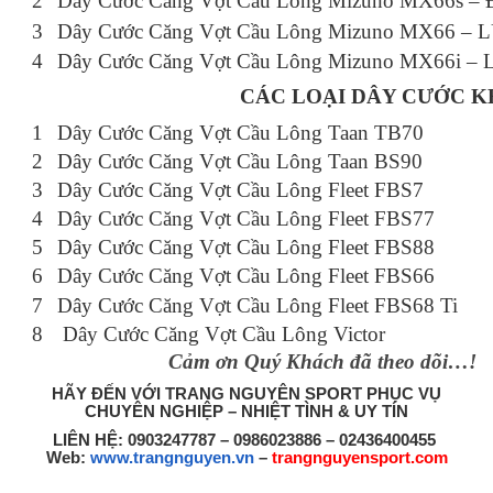
2
Dây Cước Căng Vợt Cầu Lông Mizuno MX66s 
3
Dây Cước Căng Vợt Cầu Lông Mizuno MX66 
4
Dây Cước Căng Vợt Cầu Lông Mizuno MX66i
CÁC LOẠI DÂY CƯỚC 
1
Dây Cước Căng Vợt Cầu Lông Taan TB70
2
Dây Cước Căng Vợt Cầu Lông Taan BS90
3
Dây Cước Căng Vợt Cầu Lông Fleet FBS7
4
Dây Cước Căng Vợt Cầu Lông Fleet FBS77
5
Dây Cước Căng Vợt Cầu Lông Fleet FBS88
6
Dây Cước Căng Vợt Cầu Lông Fleet FBS66
7
Dây Cước Căng Vợt Cầu Lông Fleet FBS68 Ti
8
Dây Cước Căng Vợt Cầu Lông Victor
Cảm ơn Quý Khách đã theo dõi…!
HÃY ĐẾN VỚI TRANG NGUYÊN SPORT PHỤC VỤ
CHUYÊN NGHIỆP – NHIỆT TÌNH & UY TÍN
LIÊN HỆ: 0903247787 – 0986023886 – 02436400455
Web:
www.trangnguyen.vn
–
trangnguyensport.com