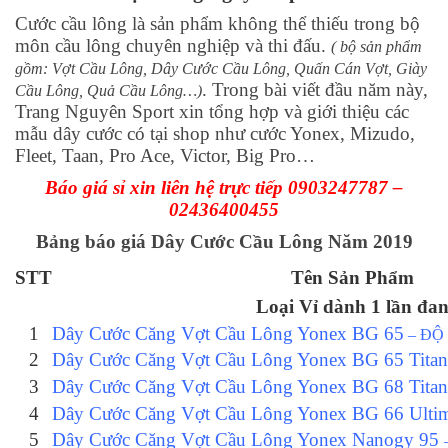
Cước cầu lông là sản phẩm không thể thiếu trong bộ
môn cầu lông chuyên nghiệp và thi đấu.
( bộ sản phẩm
gồm: Vợt Cầu Lông, Dây Cước Cầu Lông, Quấn Cán Vợt, Giày
. Trong bài viết đầu năm này,
Cầu Lông, Quả Cầu Lông…)
Trang Nguyên Sport xin tổng hợp và giới thiệu các
mẫu dây cước có tại shop như cước Yonex, Mizudo,
Fleet, Taan, Pro Ace, Victor, Big Pro…
Báo giá sỉ xin liên hệ trực tiếp 0903247787 –
02436400455
Bảng báo giá Dây Cước Cầu Lông Năm 2019
STT
Tên Sản Phẩm
Loại Vỉ dành 1 lần đa
1
Dây Cước Căng Vợt Cầu Lông Yonex BG 65
– ĐỘ
2
Dây Cước Căng Vợt Cầu Lông Yonex BG 65 Tit
3
Dây Cước Căng Vợt Cầu Lông Yonex BG 68 Tita
4
Dây Cước Căng Vợt Cầu Lông Yonex BG 66 Ult
5
Dây Cước Căng Vợt Cầu Lông Yonex Nanogy 95