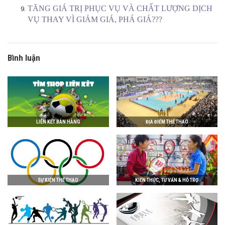
TĂNG GIÁ TRỊ PHỤC VỤ VÀ CHẤT LƯỢNG DỊCH
VỤ THAY VÌ GIẢM GIÁ, PHÁ GIÁ???
Bình luận
LIÊN KẾT BÁN HÀNG
ĐỊA ĐIỂM THỂ THAO
SỰ KIỆN THỂ THAO
KIẾN THỨC, TƯ VẤN & HỖ TRỢ