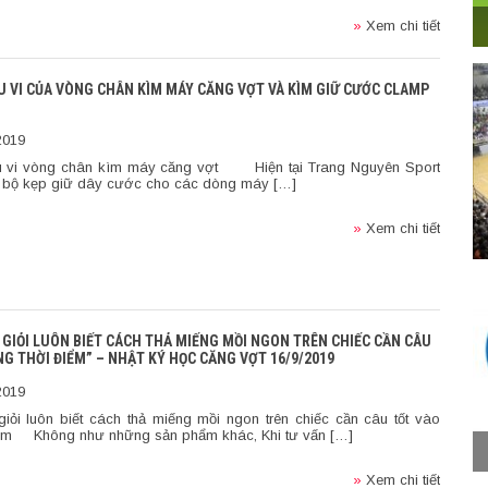
»
Xem chi tiết
U VI CỦA VÒNG CHÂN KÌM MÁY CĂNG VỢT VÀ KÌM GIỮ CƯỚC CLAMP
2019
u vi vòng chân kìm máy căng vợt Hiện tại Trang Nguyên Sport
 bộ kẹp giữ dây cước cho các dòng máy […]
»
Xem chi tiết
 GIỎI LUÔN BIẾT CÁCH THẢ MIẾNG MỒI NGON TRÊN CHIẾC CẦN CÂU
G THỜI ĐIỂM” – NHẬT KÝ HỌC CĂNG VỢT 16/9/2019
2019
iỏi luôn biết cách thả miếng mồi ngon trên chiếc cần câu tốt vào
iểm Không như những sản phẩm khác, Khi tư vấn […]
»
Xem chi tiết