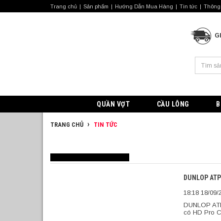
Trang chủ
Sản phẩm
Hướng Dẫn Mua Hàng
Tin tức
Thông 
G
QUẦN VỢT
CẦU LÔNG
B
TRANG CHỦ
TIN TỨC
DUNLOP ATP
18:18 18/09/
DUNLOP ATP
có HD Pro Cl