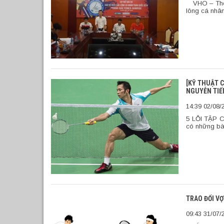
VHO – Theo 
lông cá nhân
[KỸ THUẬT C
NGUYỄN TIẾ
14:39 02/08/
5 LỖI TẬP 
có những bài
TRAO ĐỔI VỢ
09:43 31/07/