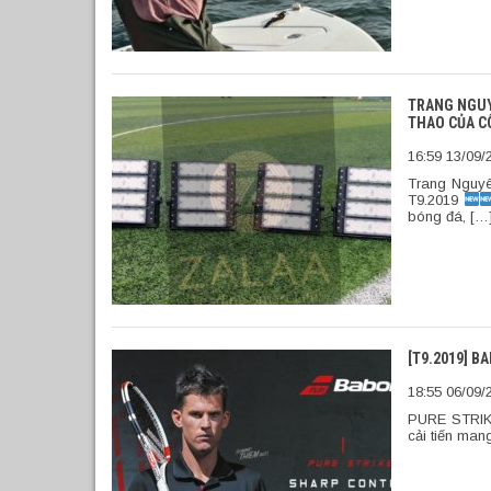
TRANG NGUY
THAO CỦA C
16:59 13/09/
Trang Nguyê
T9.2019
bóng đá, […
[T9.2019] B
18:55 06/09/
PURE STRIK
cải tiến man