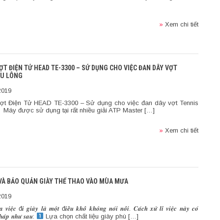
»
Xem chi tiết
T ĐIỆN TỬ HEAD TE-3300 – SỬ DỤNG CHO VIỆC ĐAN DÂY VỢT
ẦU LÔNG
2019
t Điện Tử HEAD TE-3300 – Sử dụng cho việc đan dây vợt Tennis
Máy được sử dụng tại rất nhiều giải ATP Master […]
»
Xem chi tiết
 VÀ BẢO QUẢN GIÀY THỂ THAO VÀO MÙA MƯA
2019
𝒊𝒆̣̂𝒄 đ𝒊 𝒈𝒊𝒂̀𝒚 𝒍𝒂̀ 𝒎𝒐̣̂𝒕 đ𝒊𝒆̂̀𝒖 𝒌𝒉𝒐̂̉ 𝒌𝒉𝒐̂𝒏𝒈 𝒏𝒐́𝒊 𝒏𝒐̂̉𝒊. 𝑪𝒂́𝒄𝒉 𝒙𝒖̛̉ 𝒍𝒊́ 𝒗𝒊𝒆̣̂𝒄 𝒏𝒂̀𝒚 𝒄𝒐́
𝒑𝒉𝒂́𝒑 𝒏𝒉𝒖̛ 𝒔𝒂𝒖:
Lựa chọn chất liệu giày phù […]