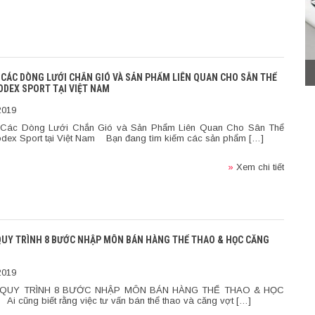
] CÁC DÒNG LƯỚI CHẮN GIÓ VÀ SẢN PHẨM LIÊN QUAN CHO SÂN THỂ
ODEX SPORT TẠI VIỆT NAM
2019
u] Các Dòng Lưới Chắn Gió và Sản Phẩm Liên Quan Cho Sân Thể
dex Sport tại Việt Nam Bạn đang tìm kiếm các sản phẩm […]
»
Xem chi tiết
 QUY TRÌNH 8 BƯỚC NHẬP MÔN BÁN HÀNG THỂ THAO & HỌC CĂNG
2019
U QUY TRÌNH 8 BƯỚC NHẬP MÔN BÁN HÀNG THỂ THAO & HỌC
 cũng biết rằng việc tư vấn bán thể thao và căng vợt […]