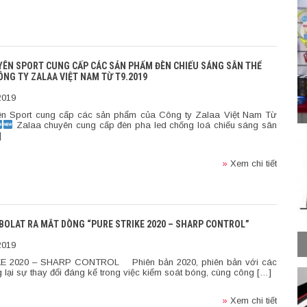
ÊN SPORT CUNG CẤP CÁC SẢN PHẨM ĐÈN CHIẾU SÁNG SÂN THỂ
ÔNG TY ZALAA VIỆT NAM TỪ T9.2019
2019
n Sport cung cấp các sản phẩm của Công ty Zalaa Việt Nam Từ
Zalaa chuyên cung cấp đèn pha led chống loá chiếu sáng sân
]
»
Xem chi tiết
ABOLAT RA MẮT DÒNG “PURE STRIKE 2020 – SHARP CONTROL”
2019
E 2020 – SHARP CONTROL Phiên bản 2020, phiên bản với các
g lại sự thay đổi đáng kể trong việc kiểm soát bóng, cùng công […]
»
Xem chi tiết