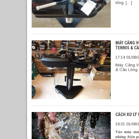
lông. […]
MÁY CĂNG VỢ
TENNIS & C
17:14 01/08/
Máy Căng Vợ
& Cầu Lông 
CÁCH XỬ LÝ
16:31 01/08/
𝑽𝒂̀𝒐 𝒎𝒖̀𝒂 𝒎𝒖̛𝒂 
𝒏𝒉𝒖̛̃𝒏𝒈 𝒃𝒊𝒆̣̂𝒏 