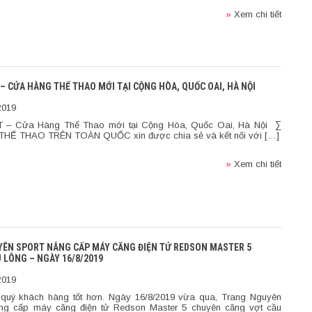
»
Xem chi tiết
– CỬA HÀNG THỂ THAO MỚI TẠI CỘNG HÒA, QUỐC OAI, HÀ NỘI
2019
 – Cửa Hàng Thể Thao mới tại Cộng Hòa, Quốc Oai, Hà Nội ∑
HỂ THAO TRÊN TOÀN QUỐC xin được chia sẻ và kết nối với […]
»
Xem chi tiết
ÊN SPORT NÂNG CẤP MÁY CĂNG ĐIỆN TỬ REDSON MASTER 5
 LÔNG – NGÀY 16/8/2019
2019
quý khách hàng tốt hơn. Ngày 16/8/2019 vừa qua, Trang Nguyên
ng cấp máy căng điện tử Redson Master 5 chuyên căng vợt cầu