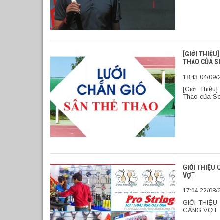
[GIỚI THIỆU
THAO CỦA S
18:43 04/09/
[Giới Thiệ
Thao của So
GIỚI THIỆU
VỢT
17:04 22/08/
GIỚI THIỆ
CĂNG VỢT Ai