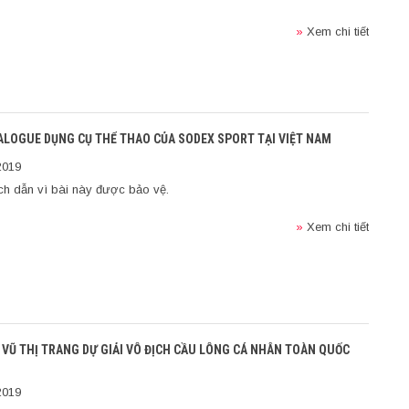
»
Xem chi tiết
TALOGUE DỤNG CỤ THỂ THAO CỦA SODEX SPORT TẠI VIỆT NAM
2019
ch dẫn vì bài này được bảo vệ.
»
Xem chi tiết
 VŨ THỊ TRANG DỰ GIẢI VÔ ĐỊCH CẦU LÔNG CÁ NHÂN TOÀN QUỐC
2019