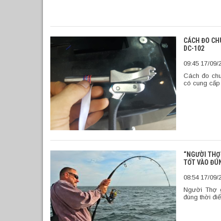
CÁCH ĐO CH
DC-102
09:45 17/09/
Cách đo ch
có cung cấp
“NGƯỜI THỢ
TỐT VÀO ĐÚN
08:54 17/09/
Người Thợ g
đúng thời đ