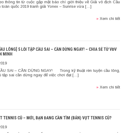
thông tin từ cuộc gặp mặt báo chí giới thiệu về Giải vô địch Cầu
 toàn quốc 2019 tranh giải Yonex – Sunrise vừa […]
»
Xem chi tiết
ẦU LÔNG] 5 LỖI TẬP CẦU SAI – CẦN DỪNG NGAY! – CHIA SẺ TỪ VĐV
N MINH
2019
CẦU SAI – CẦN DỪNG NGAY! Trong kỹ thuật rèn luyện cầu lông,
 tập sai cần dừng ngay để việc chơi đạt […]
»
Xem chi tiết
T TENNIS CŨ – MỚI, BẠN ĐANG CẦN TÌM (BÁN) VỢT TENNIS CŨ?
2019