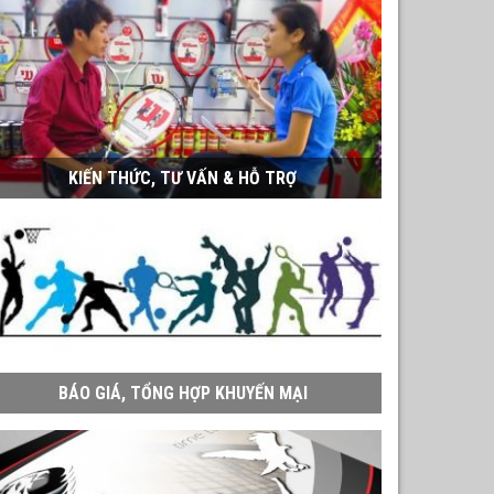
KIẾN THỨC, TƯ VẤN & HỖ TRỢ
BÁO GIÁ, TỔNG HỢP KHUYẾN MẠI