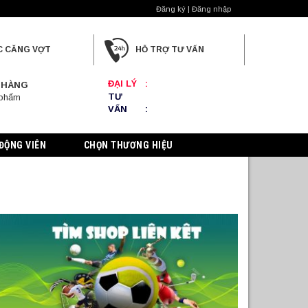
Đăng ký | Đăng nhập
C CĂNG VỢT
HỖ TRỢ TƯ VẤN
ĐẠI LÝ
:
 HÀNG
TƯ
 phẩm
VẤN
:
ĐỘNG VIÊN
CHỌN THƯƠNG HIỆU