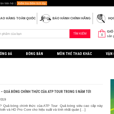
tin liên hệ
Kiểm tra điểm tích lũy
IAO HÀNG TOÀN QUỐC
BẢO HÀNH CHÍNH HÃNG
HỌ
GIỎ
TÌM KIẾM
0
sản
ÓNG ĐÁ
BÓNG BÀN
MÔN THỂ THAO KHÁC
VẬN 
 – QUẢ BÓNG CHÍNH THỨC CỦA ATP TOUR TRONG 5 NĂM TỚI
2019
 Quả bóng chính thức của ATP Tour Quả bóng siêu cao cấp này
oth và HD Pro Core cho hiệu suất và tính nhất quán […]