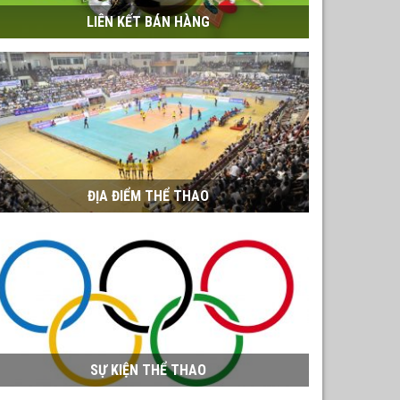
LIÊN KẾT BÁN HÀNG
ĐỊA ĐIỂM THỂ THAO
SỰ KIỆN THỂ THAO